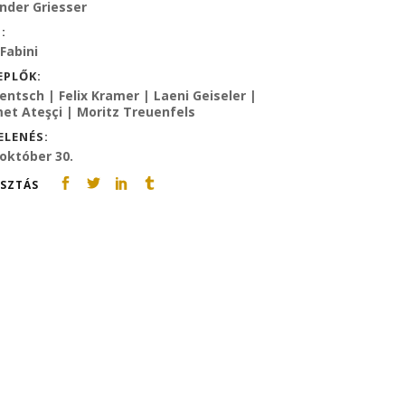
nder Griesser
:
Fabini
EPLŐK:
 Jentsch | Felix Kramer | Laeni Geiseler |
t Ateşçi | Moritz Treuenfels
ELENÉS:
 október 30.
SZTÁS