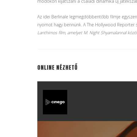
módokon kijátszani a családi dinamika új játékszab
Az idei Berlinale legmegdöbbentőbb filmje egyszerr
nyomot hagy bennünk. A The Hollywood Reporter s
Lanthimos film, amelyet M. Night Shyamalannal köz
ONLINE NÉZHETŐ