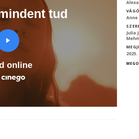
Alexa
VÁGÓ
Anne 
SZER
Julia
Mehme
MEGJ
2025.
MEGO