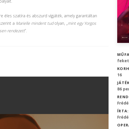
ályait.
e éles szatíra és abszurd vígjáték, amely garantáltan
zerint a
Marielle mindent tud
olyan, „
mint egy Yorgos
ösen rendezett
”.
MŰFA
feke
KORH
16
JÁTÉ
86 pe
REND
Frédé
ÍRTA:
Frédé
OPER