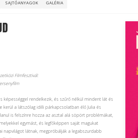
SAJTÓANYAGOK
GALÉRIA
UD
etközi Filmfesztivál:
ersenyfilm
us képességgel rendelkezik, és szűrő nélkül mindent lát és
kerül a látszólag idilli párkapcsolatban élő Julia és
tlanul is felszínre hozza az asztal alá söpört problémákat,
amelyekkel egymást, és legfőképpen saját magukat
tkai napvilágot látnak, megpróbálják a legabszurdabb