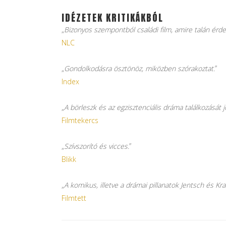
IDÉZETEK KRITIKÁKBÓL
„
Bizonyos szempontból családi film, amire talán érd
NLC
„
Gondolkodásra ösztönöz, miközben szórakoztat.
”
Index
„
A börleszk és az egzisztenciális dráma találkozását
Filmtekercs
„
Szívszorító és vicces.
”
Blikk
„
A komikus, illetve a drámai pillanatok Jentsch és Kr
Filmtett