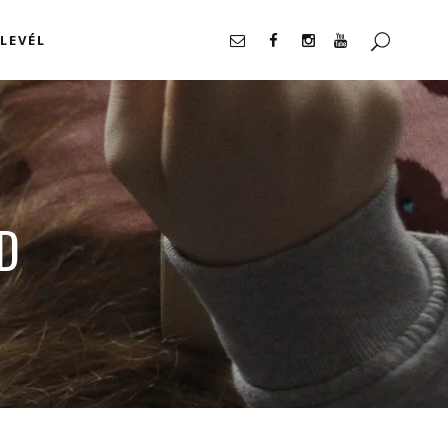
LEVÉL
llalás
D
llalás