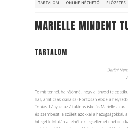
TARTALOM
ONLINE NÉZHETŐ
ELŐZETES
MARIELLE MINDENT T
TARTALOM
Berlini Nemz
V
Te mit tennél, ha rájönnél, hogy a lányod telepatik
hall, amit csak csinálsz? Pontosan ebbe a helyzetbe 
Tobias. Lányuk, az általános iskolás Marielle akara
és szembesíti a szüleit azokkal a hazugságokkal, 
hitegetik. Miután a felnőttek legkellemetlenebb ti