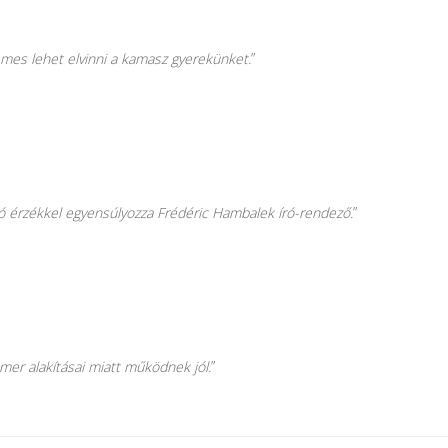
emes lehet elvinni a kamasz gyerekünket.
”
 jó érzékkel egyensúlyozza Frédéric Hambalek író-rendező.
”
amer alakításai miatt működnek jól.
”