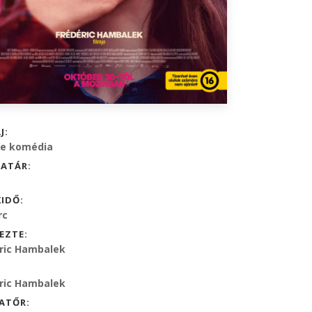
J:
te komédia
ATÁR:
KIDŐ:
rc
EZTE:
ric Hambalek
ric Hambalek
ATŐR: