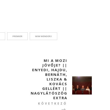
PREMIER
WIM WENDERS
MI A MOZI
JÖVŐJE? ||
ENYEDI, HAJDU,
BERNÁTH,
LISZKA &
KOVÁCS
GELLÉRT ||
NAGYLÁTÓSZÖG
EXTRA
KÖVETKEZŐ