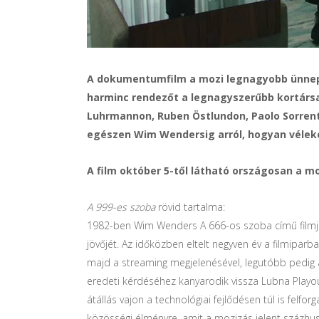
A dokumentumfilm a mozi legnagyobb ünnepé
harminc rendezőt a legnagyszerűbb kortársa
Luhrmannon, Ruben Östlundon, Paolo Sorrent
egészen Wim Wendersig arról, hogyan véleke
A film október 5-től látható országosan a m
A 999-es szoba
rövid tartalma:
1982-ben Wim Wenders A 666-os szoba című filmjé
jövőjét. Az időközben eltelt negyven év a filmiparb
majd a streaming megjelenésével, legutóbb pedig 
eredeti kérdéséhez kanyarodik vissza Lubna Playou
átállás vajon a technológiai fejlődésen túl is felf
közösségi élményre, amit a mozizás jelent százhu