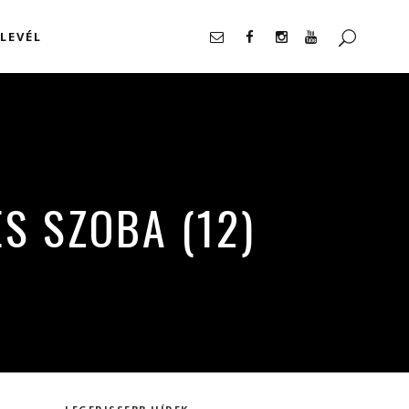
LEVÉL
llalás
S SZOBA (12)
llalás