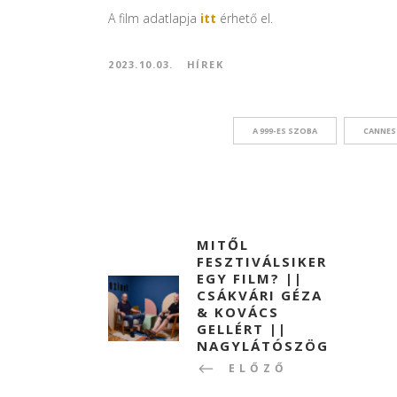
A film adatlapja
itt
érhető el.
2023.10.03.
HÍREK
A 999-ES SZOBA
CANNES
MITŐL
FESZTIVÁLSIKER
EGY FILM? ||
CSÁKVÁRI GÉZA
& KOVÁCS
GELLÉRT ||
NAGYLÁTÓSZÖG
ELŐZŐ