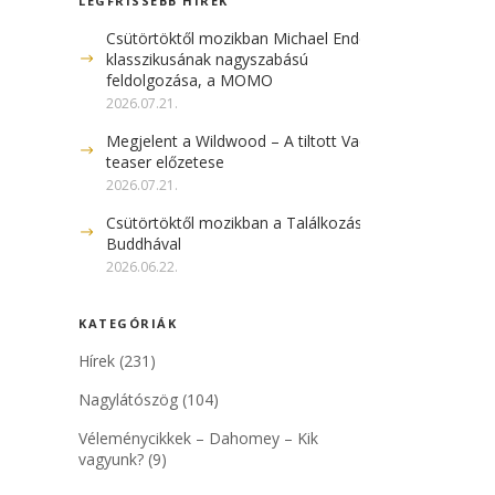
LEGFRISSEBB HÍREK
Csütörtöktől mozikban Michael Ende
klasszikusának nagyszabású
feldolgozása, a MOMO
2026.07.21.
Megjelent a Wildwood – A tiltott Vadon
teaser előzetese
2026.07.21.
Csütörtöktől mozikban a Találkozás a
Buddhával
2026.06.22.
KATEGÓRIÁK
Hírek
(231)
Nagylátószög
(104)
Véleménycikkek – Dahomey – Kik
vagyunk?
(9)