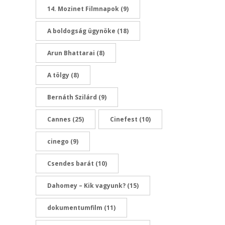
14. Mozinet Filmnapok
(9)
A boldogság ügynöke
(18)
Arun Bhattarai
(8)
A tölgy
(8)
Bernáth Szilárd
(9)
Cannes
(25)
Cinefest
(10)
cinego
(9)
Csendes barát
(10)
Dahomey – Kik vagyunk?
(15)
dokumentumfilm
(11)