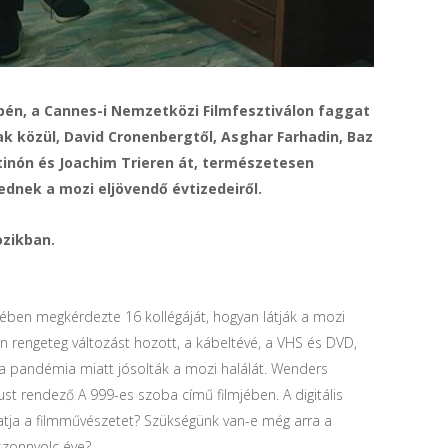
n, a Cannes-i Nemzetközi Filmfesztiválon faggat
k közül, David Cronenbergtől, Asghar Farhadin, Baz
inón és Joachim Trieren át, természetesen
dnek a mozi eljövendő évtizedeiről.
ozikban.
ben megkérdezte 16 kollégáját, hogyan látják a mozi
an rengeteg változást hozott, a kábeltévé, a VHS és DVD,
a pandémia miatt jósolták a mozi halálát. Wenders
st rendező A 999-es szoba című filmjében. A digitális
orgatja a filmművészetet? Szükségünk van-e még arra a
szonnyolc éve?