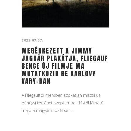
2025.07.07.
MEGÉRKEZETT A JIMMY
JAGUÁR PLAKÁTJA, FLIEGAUF
BENCE ÚJ FILMJE MA
MUTATKOZIK BE KARLOVY
VARY-BAN
A Fliegauftól merőben szokatlan misztikus
bűnügyi történet szeptember 11-től látható
majd a magyar mozikban....