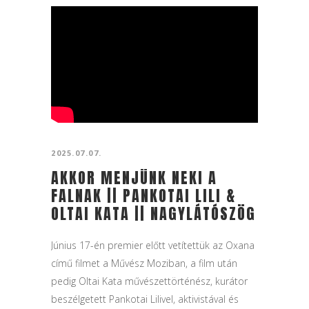
2025.07.07.
AKKOR MENJÜNK NEKI A
FALNAK || PANKOTAI LILI &
OLTAI KATA || NAGYLÁTÓSZÖG
Június 17-én premier előtt vetítettük az Oxana
című filmet a Művész Moziban, a film után
pedig Oltai Kata művészettörténész, kurátor
beszélgetett Pankotai Lilivel, aktivistával és