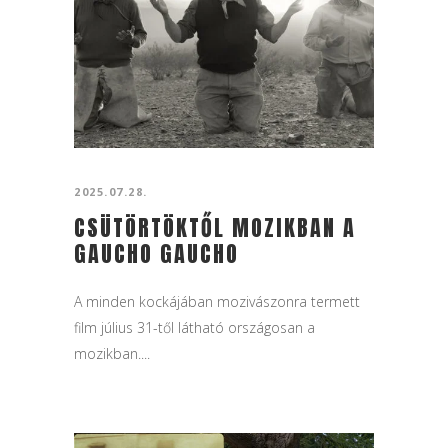
2025.07.28.
CSÜTÖRTÖKTŐL MOZIKBAN A
GAUCHO GAUCHO
A minden kockájában mozivászonra termett
film július 31-től látható országosan a
mozikban....