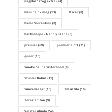
nagylátószög extra
(24)
Nem halok meg
(13)
Oscar
(8)
Paolo Sorrentino
(8)
Parthenopé - Nápoly szépe
(8)
premier
(69)
premier előtt
(31)
queer
(10)
Smoke Sauna Sisterhood
(9)
Szimler Bálint
(11)
Sünvadászat
(10)
Till Attila
(10)
Török Zoltán
(9)
Veiszer Alinda
(54)