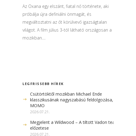
Az Oxana egy elszánt, fiatal nő története, aki
próbálja újra definiálni önmagát, és
megváltoztatni az őt körülvevő igazságtalan
világot. A film július 3-tól látható országosan a
mozikban....
LEGFRISSEBB HÍREK
Csütörtöktől mozikban Michael Ende
klasszikusának nagyszabású feldolgozása, a
MOMO
2026.07.21.
Megjelent a Wildwood – A tiltott Vadon teaser
előzetese
2026.07.21.