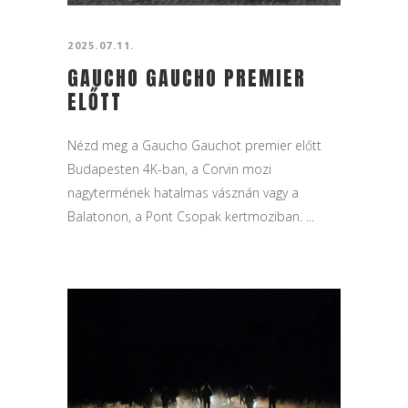
2025.07.11.
GAUCHO GAUCHO PREMIER
ELŐTT
Nézd meg a Gaucho Gauchot premier előtt
Budapesten 4K-ban, a Corvin mozi
nagytermének hatalmas vásznán vagy a
Balatonon, a Pont Csopak kertmoziban. ...