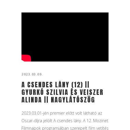
2023.03.09.
A CSENDES LÁNY (12) ||
GYURKÓ SZILVIA ÉS VEISZER
ALINDA || NAGYLÁTÓSZÖG
2023.03.01-jén premier előtt volt látható az
Oscar-díjra jelölt A csendes lány. A 12. Mozinet
Filmnapok programjában szerepelt film vetítés