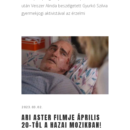
után Veiszer Alinda beszélgetett Gyurkó Szilvia
gyermekjogi aktivistával az érzelmi
elhanyagolásról és arról, hogy kapcsolatokban
hogyan sérülünk és gyógyulunk egyaránt. Cáit
mindössze...
2023.03.02.
ARI ASTER FILMJE ÁPRILIS
20-TÓL A HAZAI MOZIKBAN!