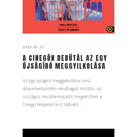
2023.03.22.
A CINEGÓN DEBÜTÁL AZ EGY
ÚJSÁGÍRÓ MEGGYILKOLÁSA
Az Egy újságíró meggyilkolása című
dokumentumfilm rendhagyó módon, az
országos mozibemutatót megelőzően a
Cinego felületén lesz látható....