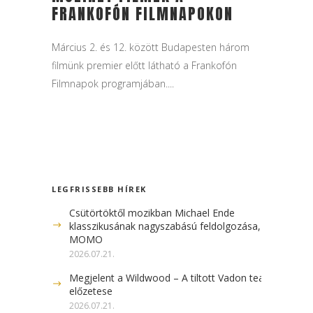
FRANKOFÓN FILMNAPOKON
Március 2. és 12. között Budapesten három
filmünk premier előtt látható a Frankofón
Filmnapok programjában....
LEGFRISSEBB HÍREK
Csütörtöktől mozikban Michael Ende
klasszikusának nagyszabású feldolgozása, a
MOMO
2026.07.21.
Megjelent a Wildwood – A tiltott Vadon teaser
előzetese
2026.07.21.