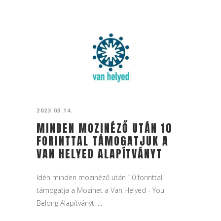
Panyi Szabolcs és Szalay Zoltán újságírókkal
beszélgetett Veiszer Alinda. Egy fiatal,
ambiciózus oknyomozó újságírót és
menyasszonyát...
2023.03.14.
MINDEN MOZINÉZŐ UTÁN 10
FORINTTAL TÁMOGATJUK A
VAN HELYED ALAPÍTVÁNYT
Idén minden mozinéző után 10 forinttal
támogatja a Mozinet a Van Helyed - You
Belong Alapítványt! ...