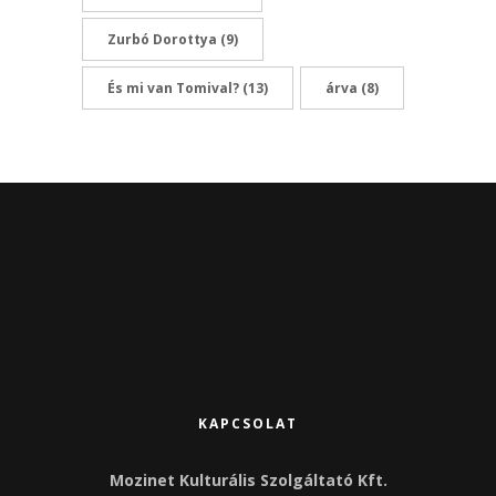
Zurbó Dorottya
(9)
És mi van Tomival?
(13)
árva
(8)
KAPCSOLAT
Mozinet Kulturális Szolgáltató Kft.