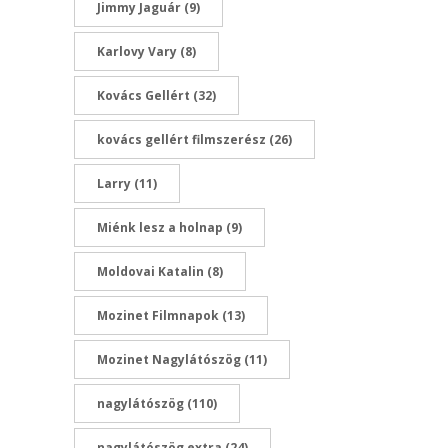
Jimmy Jaguár
(9)
Karlovy Vary
(8)
Kovács Gellért
(32)
kovács gellért filmszerész
(26)
Larry
(11)
Miénk lesz a holnap
(9)
Moldovai Katalin
(8)
Mozinet Filmnapok
(13)
Mozinet Nagylátószög
(11)
nagylátószög
(110)
nagylátószög extra
(24)