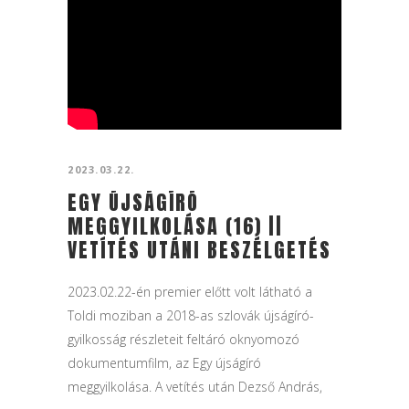
2023.03.22.
EGY ÚJSÁGÍRÓ
MEGGYILKOLÁSA (16) ||
VETÍTÉS UTÁNI BESZÉLGETÉS
|| NAGYLÁTÓSZÖG
2023.02.22-én premier előtt volt látható a
Toldi moziban a 2018-as szlovák újságíró-
gyilkosság részleteit feltáró oknyomozó
dokumentumfilm, az Egy újságíró
meggyilkolása. A vetítés után Dezső András,