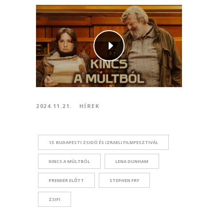
2024.11.21.
HÍREK
13. BUDAPESTI ZSIDÓ ÉS IZRAELI FILMFESZTIVÁL
KINCS A MÚLTBÓL
LENA DUNHAM
PREMIER ELŐTT
STEPHEN FRY
ZSIFI