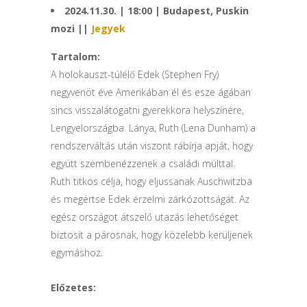
2024.11.30. | 18:00 | Budapest, Puskin
mozi ||
Jegyek
Tartalom:
A holokauszt-túlélő Edek (Stephen Fry)
negyvenöt éve Amerikában él és esze ágában
sincs visszalátogatni gyerekkora helyszínére,
Lengyelországba. Lánya, Ruth (Lena Dunham) a
rendszerváltás után viszont rábírja apját, hogy
együtt szembenézzenek a családi múlttal.
Ruth titkos célja, hogy eljussanak Auschwitzba
és megértse Edek érzelmi zárkózottságát. Az
egész országot átszelő utazás lehetőséget
biztosít a párosnak, hogy közelebb kerüljenek
egymáshoz.
Előzetes: