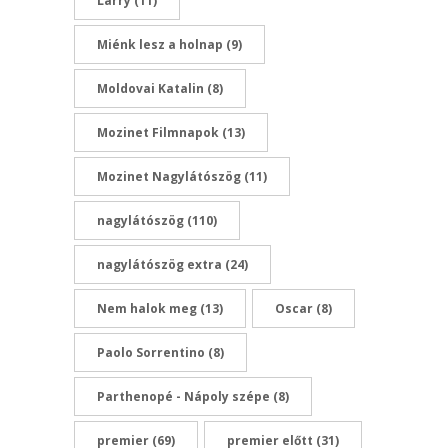
Larry
(11)
Miénk lesz a holnap
(9)
Moldovai Katalin
(8)
Mozinet Filmnapok
(13)
Mozinet Nagylátószög
(11)
nagylátószög
(110)
nagylátószög extra
(24)
Nem halok meg
(13)
Oscar
(8)
Paolo Sorrentino
(8)
Parthenopé - Nápoly szépe
(8)
premier
(69)
premier előtt
(31)