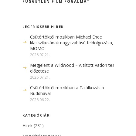
FÜGGETLEN FILM FOGALMÁT
LEGFRISSEBB HÍREK
Csütörtöktől mozikban Michael Ende
klasszikusának nagyszabású feldolgozása, a
MOMO
2026.07.21.
Megjelent a Wildwood – A tiltott Vadon teaser
előzetese
2026.07.21.
Csütörtöktől mozikban a Találkozás a
Buddhával
2026.06.22.
KATEGÓRIÁK
Hírek
(231)