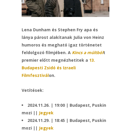
Lena Dunham és Stephen Fry apa és
lánya párost alakítanak Julia von Heinz
humoros és megható igaz történetet
feldolgozó filmjében. A
Kincs a múltból
t
premier előtt megnézhetitek a
13.
Budapesti Zsidó és Izraeli
Filmfesztivál
on.
Vetítések:
2024.11.26. | 19:00 | Budapest, Puskin
mozi ||
Jegyek
2024.11.29. | 18:45 | Budapest, Puskin
mozi ||
Jegyek