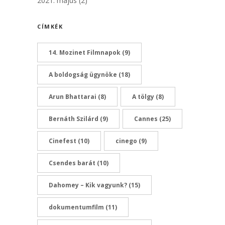
2021. május
(2)
CÍMKÉK
14. Mozinet Filmnapok
(9)
A boldogság ügynöke
(18)
Arun Bhattarai
(8)
A tölgy
(8)
Bernáth Szilárd
(9)
Cannes
(25)
Cinefest
(10)
cinego
(9)
Csendes barát
(10)
Dahomey – Kik vagyunk?
(15)
dokumentumfilm
(11)