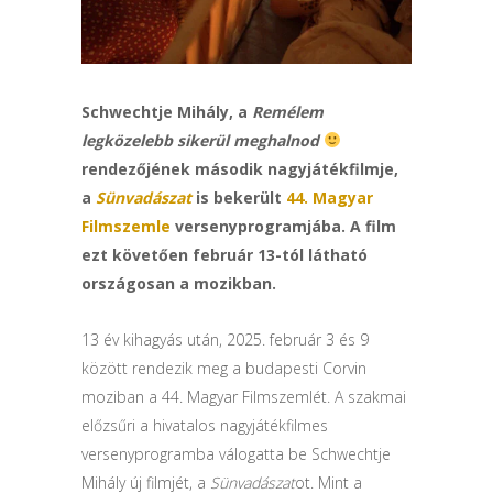
Schwechtje Mihály, a
Remélem
legközelebb sikerül meghalnod
rendezőjének második nagyjátékfilmje,
a
Sünvadászat
is bekerült
44. Magyar
Filmszemle
versenyprogramjába. A film
ezt követően február 13-tól látható
országosan a mozikban.
13 év kihagyás után, 2025. február 3 és 9
között rendezik meg a budapesti Corvin
moziban a 44. Magyar Filmszemlét. A szakmai
előzsűri a hivatalos nagyjátékfilmes
versenyprogramba válogatta be Schwechtje
Mihály új filmjét, a
Sünvadászat
ot. Mint a