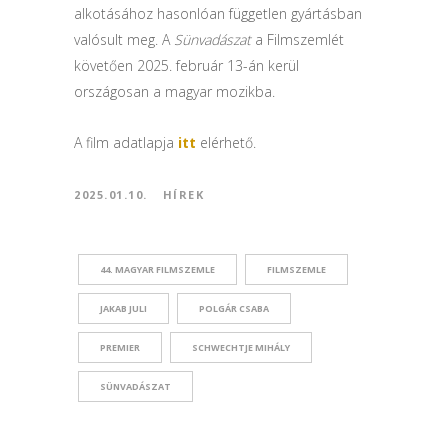
alkotásához hasonlóan független gyártásban
valósult meg. A
Sünvadászat
a Filmszemlét
követően 2025. február 13-án kerül
országosan a magyar mozikba.
A film adatlapja
itt
elérhető.
2025.01.10.
HÍREK
44. MAGYAR FILMSZEMLE
FILMSZEMLE
JAKAB JULI
POLGÁR CSABA
PREMIER
SCHWECHTJE MIHÁLY
SÜNVADÁSZAT