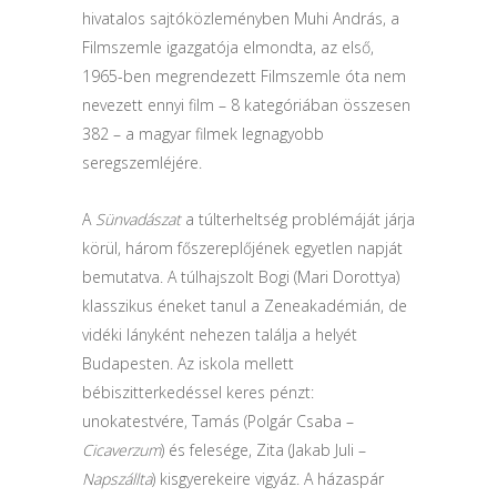
hivatalos sajtóközleményben Muhi András, a
Filmszemle igazgatója elmondta, az első,
1965-ben megrendezett Filmszemle óta nem
nevezett ennyi film – 8 kategóriában összesen
382 – a magyar filmek legnagyobb
seregszemléjére.
A
Sünvadászat
a túlterheltség problémáját járja
körül, három főszereplőjének egyetlen napját
bemutatva. A túlhajszolt Bogi (Mari Dorottya)
klasszikus éneket tanul a Zeneakadémián, de
vidéki lányként nehezen találja a helyét
Budapesten. Az iskola mellett
bébiszitterkedéssel keres pénzt:
unokatestvére, Tamás (Polgár Csaba –
Cicaverzum
) és felesége, Zita (Jakab Juli –
Napszállta
) kisgyerekeire vigyáz. A házaspár