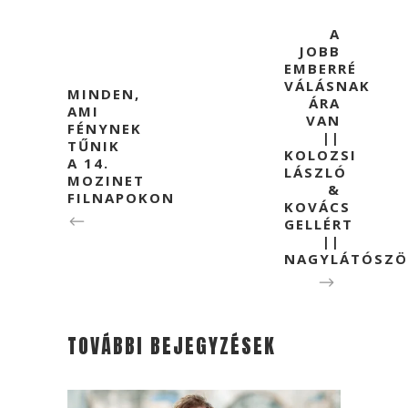
A
JOBB
EMBERRÉ
VÁLÁSNAK
MINDEN,
ÁRA
AMI
VAN
FÉNYNEK
||
TŰNIK
KOLOZSI
A 14.
LÁSZLÓ
MOZINET
&
FILNAPOKON
KOVÁCS
GELLÉRT
||
NAGYLÁTÓSZ
TOVÁBBI BEJEGYZÉSEK