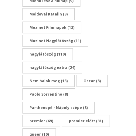
Miénk lesz a holnap
(9)
Moldovai Katalin
(8)
Mozinet Filmnapok
(13)
Mozinet Nagylátószög
(11)
nagylátószög
(110)
nagylátószög extra
(24)
Nem halok meg
(13)
Oscar
(8)
Paolo Sorrentino
(8)
Parthenopé - Nápoly szépe
(8)
premier
(69)
premier előtt
(31)
queer
(10)