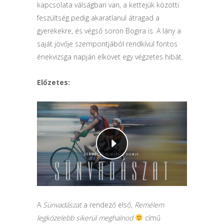
kapcsolata válságban van, a kettejük közötti
feszültség pedig akaratlanul átragad a
gyerekekre, és végső soron Bogira is. A lány a
saját jövője szempontjából rendkívül fontos
énekvizsga napján elkövet egy végzetes hibát.
Előzetes:
A
Sünvadászat
a rendező első,
Remélem
legközelebb sikerül meghalnod
című