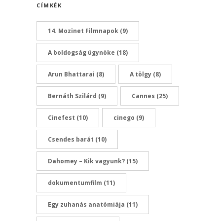
CÍMKÉK
14. Mozinet Filmnapok
(9)
A boldogság ügynöke
(18)
Arun Bhattarai
(8)
A tölgy
(8)
Bernáth Szilárd
(9)
Cannes
(25)
Cinefest
(10)
cinego
(9)
Csendes barát
(10)
Dahomey – Kik vagyunk?
(15)
dokumentumfilm
(11)
Egy zuhanás anatómiája
(11)