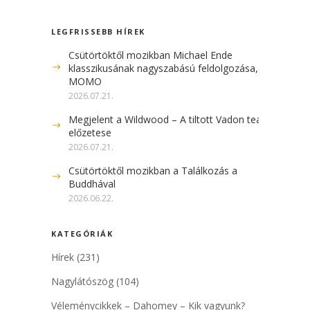
LEGFRISSEBB HÍREK
Csütörtöktől mozikban Michael Ende
klasszikusának nagyszabású feldolgozása, a
MOMO
2026.07.21.
Megjelent a Wildwood – A tiltott Vadon teaser
előzetese
2026.07.21.
Csütörtöktől mozikban a Találkozás a
Buddhával
2026.06.22.
KATEGÓRIÁK
Hírek
(231)
Nagylátószög
(104)
Véleménycikkek – Dahomey – Kik vagyunk?