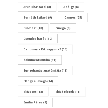
Arun Bhattarai
(8)
A tölgy
(8)
Bernáth Szilárd
(9)
Cannes
(25)
Cinefest
(10)
cinego
(9)
Csendes barát
(10)
Dahomey – Kik vagyunk?
(15)
dokumentumfilm
(11)
Egy zuhanás anatómiája
(11)
Elfogy a levegő
(14)
előzetes
(18)
Előző életek
(11)
Emilia Pérez
(9)