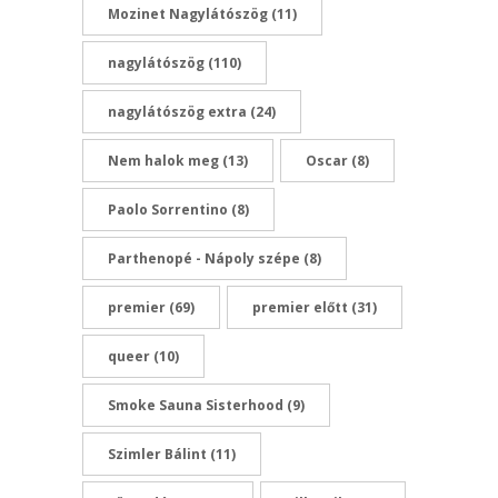
Mozinet Nagylátószög
(11)
nagylátószög
(110)
nagylátószög extra
(24)
Nem halok meg
(13)
Oscar
(8)
Paolo Sorrentino
(8)
Parthenopé - Nápoly szépe
(8)
premier
(69)
premier előtt
(31)
queer
(10)
Smoke Sauna Sisterhood
(9)
Szimler Bálint
(11)