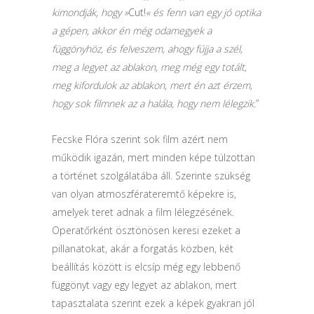
kimondják, hogy »
Cut!
« és fenn van egy jó optika
a gépen, akkor én még odamegyek a
függönyhöz, és felveszem, ahogy fújja a szél,
meg a legyet az ablakon, meg még egy totált,
meg kifordulok az ablakon, mert én azt érzem,
hogy sok filmnek az a halála, hogy nem lélegzik.
”
Fecske Flóra szerint sok film azért nem
működik igazán, mert minden képe túlzottan
a történet szolgálatába áll. Szerinte szükség
van olyan atmoszférateremtő képekre is,
amelyek teret adnak a film lélegzésének.
Operatőrként ösztönösen keresi ezeket a
pillanatokat, akár a forgatás közben, két
beállítás között is elcsíp még egy lebbenő
függönyt vagy egy legyet az ablakon, mert
tapasztalata szerint ezek a képek gyakran jól