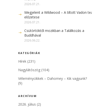
2026.07.21.
Megjelent a Wildwood – A tiltott Vadon teaser
előzetese
2026.07.21.
Csütörtöktől mozikban a Találkozás a
Buddhával
2026.06.22.
KATEGÓRIÁK
Hírek
(231)
Nagylátószög
(104)
Véleménycikkek – Dahomey – Kik vagyunk?
(9)
ARCHÍVUM
2026. július
(2)