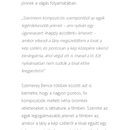
jönnek a vágás folyamatában.
„
Szerintem kompozíciós szempontból az egyik
legérdekesebb jelenet – ami nyilván egy
úgynevezett »
happy accident
« lehetett –
amikor elkezdi a lány megszelídíteni a lovat a
kép szélén, és pontosan a kép közepére sikerül
berángatnia, ahol végül ott is marad a ló. Ezt
nyilvánvalóan nem tudták a lóval előre
leegyeztetni.
”
Szemerey Bence többek között azt is
kiemelte, hogy a nagyon pontos, fix
kompozíciók mellett néha örömteli
véletleneket is láthatunk a filmben. Szerinte az
egyik legizgalmasabb jelenet a filmben az,
amikor a lány a kép széléről a lóval együtt egy