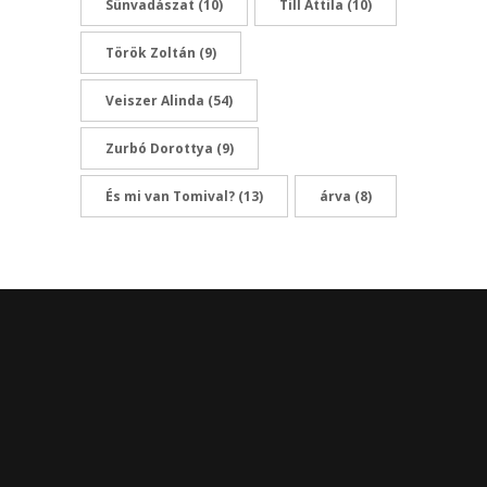
Sünvadászat
(10)
Till Attila
(10)
Török Zoltán
(9)
Veiszer Alinda
(54)
Zurbó Dorottya
(9)
És mi van Tomival?
(13)
árva
(8)