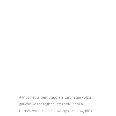
A Mozinet új bemutatója a Calchaquí-völgyi
gaucho közösségben játszódik, ahol a
természetet tisztelő cowboyok és cowgirlök