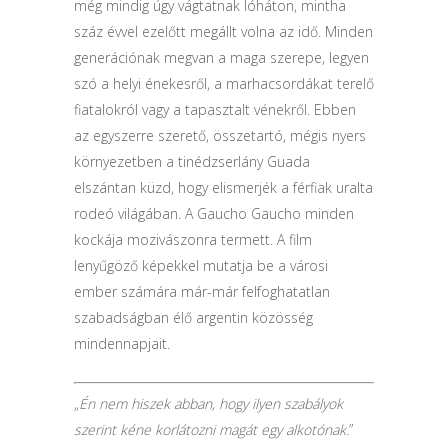
még mindig úgy vágtatnak lóháton, mintha
száz évvel ezelőtt megállt volna az idő. Minden
generációnak megvan a maga szerepe, legyen
szó a helyi énekesről, a marhacsordákat terelő
fiatalokról vagy a tapasztalt vénekről. Ebben
az egyszerre szerető, összetartó, mégis nyers
környezetben a tinédzserlány Guada
elszántan küzd, hogy elismerjék a férfiak uralta
rodeó világában. A Gaucho Gaucho minden
kockája mozivászonra termett. A film
lenyűgöző képekkel mutatja be a városi
ember számára már-már felfoghatatlan
szabadságban élő argentin közösség
mindennapjait.
„
Én nem hiszek abban, hogy ilyen szabályok
szerint kéne korlátozni magát egy alkotónak.
”