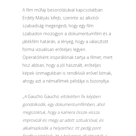
A film műfaji besorolásával kapcsolatban
Erdély Mátyás kifejti, szerinte az alkotói
szabadság megengedi, hogy egy film
szabadon mozogjon a dokumentumfilm és a
játékfilm határán, a lényeg, hogy a választott
forma vizuálisan erőteljes legyen.
Operatőrként inspirálónak tartja a filmet, mert
hisz abban, hogy a jól használt, erőteljes
képek önmagukban is rendkívüli erővel bírnak,
ahogy azt a némafilmek példája is bizonyítja.
„
A
Gaucho Gaucho
eltökélten fix képben
gondolkodik, egy dokumentumfilmben, ahol
megszoktuk, hogy a kamera össze-vissza
improvizál és megy az adott szituációval, és
alkalmazkodik a helyzethez. Itt pedig pont
fordítva történik, itt a helyzetet alkalmazták a