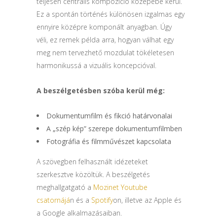
teljesen centrális kompozíció közepébe kerül.
Ez a spontán történés különösen izgalmas egy
ennyire középre komponált anyagban. Úgy
véli, ez remek példa arra, hogyan válhat egy
meg nem tervezhető mozdulat tökéletesen
harmonikussá a vizuális koncepcióval.
A beszélgetésben szóba kerül még:
Dokumentumfilm és fikció határvonalai
A „szép kép” szerepe dokumentumfilmben
Fotográfia és filmművészet kapcsolata
A szövegben felhasznált idézeteket
szerkesztve közöltük. A beszélgetés
meghallgatgató a
Mozinet Youtube
csatornájá
n és a
Spotify
on, illetve az Apple és
a Google alkalmazásaiban.