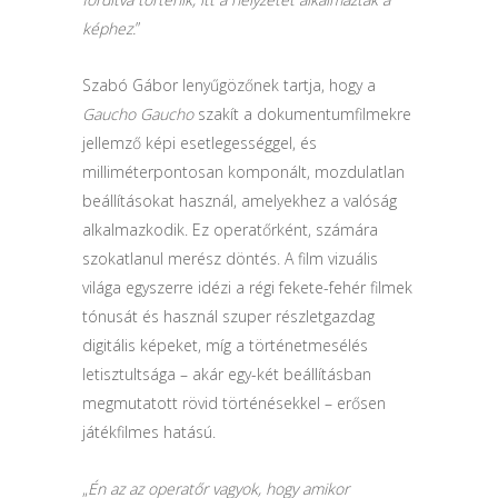
képhez.
”
Szabó Gábor lenyűgözőnek tartja, hogy a
Gaucho Gaucho
szakít a dokumentumfilmekre
jellemző képi esetlegességgel, és
milliméterpontosan komponált, mozdulatlan
beállításokat használ, amelyekhez a valóság
alkalmazkodik. Ez operatőrként, számára
szokatlanul merész döntés. A film vizuális
világa egyszerre idézi a régi fekete-fehér filmek
tónusát és használ szuper részletgazdag
digitális képeket, míg a történetmesélés
letisztultsága – akár egy-két beállításban
megmutatott rövid történésekkel – erősen
játékfilmes hatású.
„
Én az az operatőr vagyok, hogy amikor