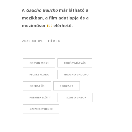
A
Gaucho Gaucho
már látható a
mozikban, a film adatlapja és a
moziműsor
itt
elérhető.
2025.08.01.
HÍREK
CORVIN MOZI
ERDÉLY MÁTYÁS
FECSKE FLÓRA
GAUCHO GAUCHO
OPERATŐR
PODCAST
PREMIER ELŐTT
SZABÓ GÁBOR
SZEMEREY BENCE