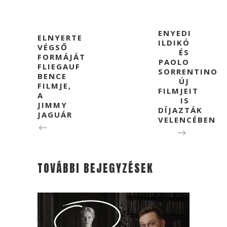
ENYEDI
ELNYERTE
ILDIKÓ
VÉGSŐ
ÉS
FORMÁJÁT
PAOLO
FLIEGAUF
SORRENTINO
BENCE
ÚJ
FILMJE,
FILMJEIT
A
IS
JIMMY
DÍJAZTÁK
JAGUÁR
VELENCÉBEN
TOVÁBBI BEJEGYZÉSEK