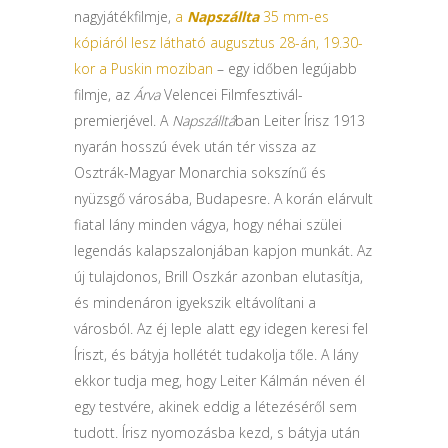
nagyjátékfilmje,
a
Napszállta
35 mm-es
kópiáról lesz látható augusztus 28-án, 19.30-
kor a Puskin moziban
– egy időben legújabb
filmje, az
Árva
Velencei Filmfesztivál-
premierjével. A
Napszálltá
ban Leiter Írisz 1913
nyarán hosszú évek után tér vissza az
Osztrák-Magyar Monarchia sokszínű és
nyüzsgő városába, Budapesre. A korán elárvult
fiatal lány minden vágya, hogy néhai szülei
legendás kalapszalonjában kapjon munkát. Az
új tulajdonos, Brill Oszkár azonban elutasítja,
és mindenáron igyekszik eltávolítani a
városból. Az éj leple alatt egy idegen keresi fel
Íriszt, és bátyja hollétét tudakolja tőle. A lány
ekkor tudja meg, hogy Leiter Kálmán néven él
egy testvére, akinek eddig a létezéséről sem
tudott. Írisz nyomozásba kezd, s bátyja után