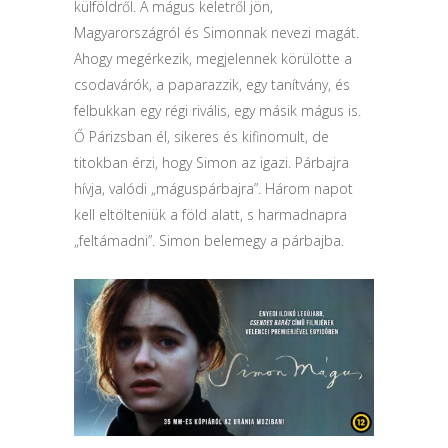
külföldről. A mágus keletről jön,
Magyarországról és Simonnak nevezi magát.
Ahogy megérkezik, megjelennek körülötte a
csodavárók, a paparazzik, egy tanítvány, és
felbukkan egy régi rivális, egy másik mágus is.
Ő Párizsban él, sikeres és kifinomult, de
titokban érzi, hogy Simon az igazi. Párbajra
hívja, valódi „máguspárbajra”. Három napot
kell eltölteniük a föld alatt, s harmadnapra
„feltámadni”. Simon belemegy a párbajba.