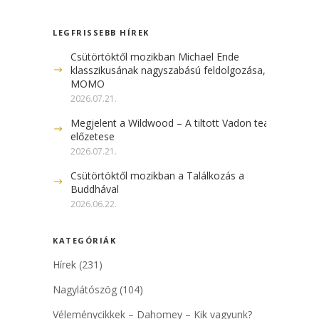
LEGFRISSEBB HÍREK
Csütörtöktől mozikban Michael Ende
klasszikusának nagyszabású feldolgozása, a
MOMO
2026.07.21.
Megjelent a Wildwood – A tiltott Vadon teaser
előzetese
2026.07.21.
Csütörtöktől mozikban a Találkozás a
Buddhával
2026.06.22.
KATEGÓRIÁK
Hírek
(231)
Nagylátószög
(104)
Véleménycikkek – Dahomey – Kik vagyunk?