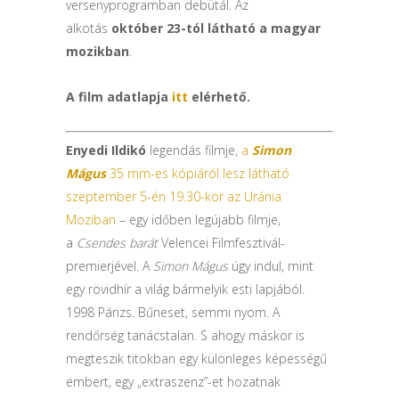
versenyprogramban debütál. Az
alkotás
október 23-tól látható a magyar
mozikban
.
A film adatlapja
itt
elérhető.
Enyedi Ildikó
legendás filmje,
a
Simon
Mágus
35 mm-es kópiáról lesz látható
szeptember 5-én 19.30-kor az Uránia
Moziban
– egy időben legújabb filmje,
a
Csendes barát
Velencei Filmfesztivál-
premierjével. A
Simon Mágus
úgy indul, mint
egy rövidhír a világ bármelyik esti lapjából.
1998 Párizs. Bűneset, semmi nyom. A
rendőrség tanácstalan. S ahogy máskor is
megteszik titokban egy különleges képességű
embert, egy „extraszenz”-et hozatnak