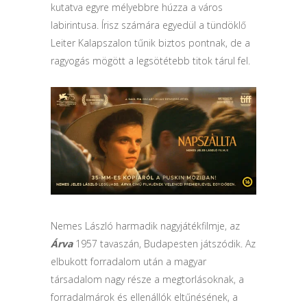
kutatva egyre mélyebbre húzza a város
labirintusa. Írisz számára egyedül a tündöklő
Leiter Kalapszalon tűnik biztos pontnak, de a
ragyogás mögött a legsötétebb titok tárul fel.
Nemes László harmadik nagyjátékfilmje, az
Árva
1957 tavaszán, Budapesten játszódik. Az
elbukott forradalom után a magyar
társadalom nagy része a megtorlásoknak, a
forradalmárok és ellenállók eltűnésének, a