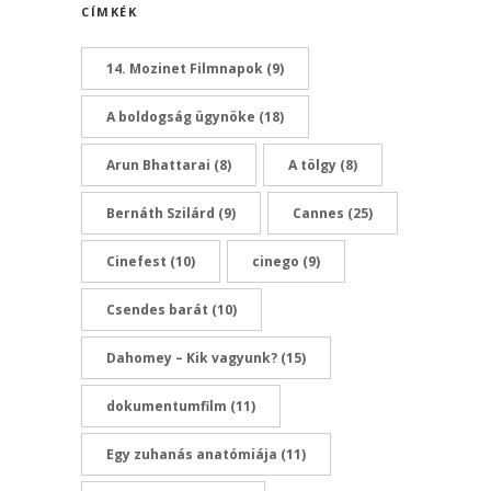
CÍMKÉK
14. Mozinet Filmnapok
(9)
A boldogság ügynöke
(18)
Arun Bhattarai
(8)
A tölgy
(8)
Bernáth Szilárd
(9)
Cannes
(25)
Cinefest
(10)
cinego
(9)
Csendes barát
(10)
Dahomey – Kik vagyunk?
(15)
dokumentumfilm
(11)
Egy zuhanás anatómiája
(11)