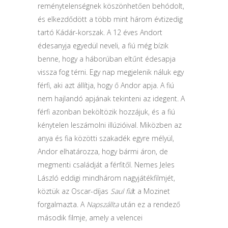
reménytelenségnek köszönhetően behódolt,
és elkezdődött a több mint három évtizedig
tartó Kádár-korszak. A 12 éves Andort
édesanyja egyedül neveli, a fiú még bízik
benne, hogy a háborúban eltűnt édesapja
vissza fog térni. Egy nap megjelenik náluk egy
férfi, aki azt állítja, hogy ő Andor apja. A fiú
nem hajlandó apjának tekinteni az idegent. A
férfi azonban beköltözik hozzájuk, és a fiú
kénytelen leszámolni illúzióival. Miközben az
anya és fia közötti szakadék egyre mélyül,
Andor elhatározza, hogy bármi áron, de
megmenti családját a férfitől. Nemes Jeles
László eddigi mindhárom nagyjátékfilmjét,
köztük az Oscar-díjas
Saul fiá
t a Mozinet
forgalmazta. A
Napszállta
után ez a rendező
második filmje, amely a velencei