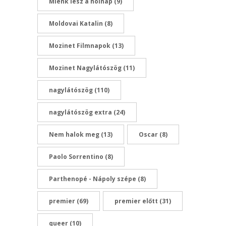
Miénk lesz a holnap
(9)
Moldovai Katalin
(8)
Mozinet Filmnapok
(13)
Mozinet Nagylátószög
(11)
nagylátószög
(110)
nagylátószög extra
(24)
Nem halok meg
(13)
Oscar
(8)
Paolo Sorrentino
(8)
Parthenopé - Nápoly szépe
(8)
premier
(69)
premier előtt
(31)
queer
(10)