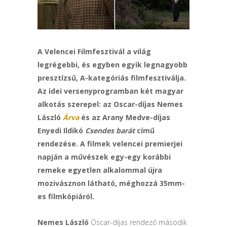
A Velencei Filmfesztivál a világ
legrégebbi, és egyben egyik legnagyobb
presztízsű, A-kategóriás filmfesztiválja.
Az idei versenyprogramban két magyar
alkotás szerepel: az Oscar-díjas Nemes
László
Árva
és az Arany Medve-díjas
Enyedi Ildikó
Csendes barát
című
rendezése. A filmek velencei premierjei
napján a művészek egy-egy korábbi
remeke egyetlen alkalommal újra
mozivásznon látható, méghozzá 35mm-
es filmkópiáról.
Nemes László
Oscar-díjas rendező második