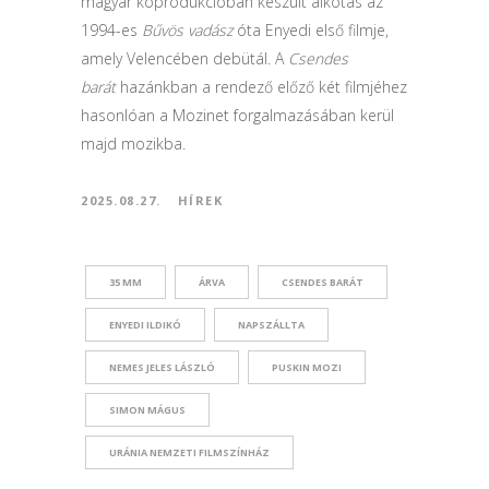
magyar koprodukcióban készült alkotás az
1994-es
Bűvös vadász
óta Enyedi első filmje,
amely Velencében debütál. A
Csendes
barát
hazánkban a rendező előző két filmjéhez
hasonlóan a Mozinet forgalmazásában kerül
majd mozikba.
2025.08.27.
HÍREK
35 MM
ÁRVA
CSENDES BARÁT
ENYEDI ILDIKÓ
NAPSZÁLLTA
NEMES JELES LÁSZLÓ
PUSKIN MOZI
SIMON MÁGUS
URÁNIA NEMZETI FILMSZÍNHÁZ