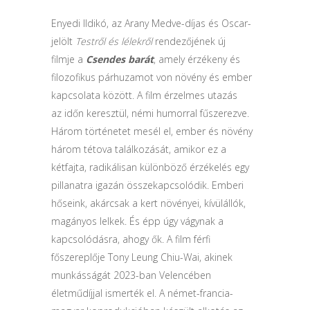
Enyedi Ildikó, az Arany Medve-díjas és Oscar-
jelölt
Testről és lélekről
rendezőjének új
filmje a
Csendes barát
, amely érzékeny és
filozofikus párhuzamot von növény és ember
kapcsolata között. A film érzelmes utazás
az időn keresztül, némi humorral fűszerezve.
Három történetet mesél el, ember és növény
három tétova találkozását, amikor ez a
kétfajta, radikálisan különböző érzékelés egy
pillanatra igazán összekapcsolódik. Emberi
hőseink, akárcsak a kert növényei, kívülállók,
magányos lelkek. És épp úgy vágynak a
kapcsolódásra, ahogy ők. A film férfi
főszereplője Tony Leung Chiu-Wai, akinek
munkásságát 2023-ban Velencében
életműdíjjal ismerték el. A német-francia-