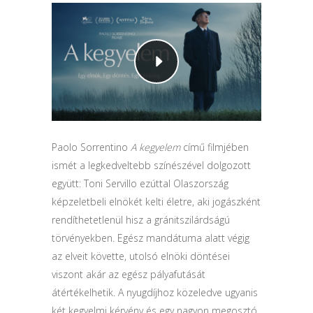
Paolo Sorrentino
A kegyelem
című filmjében
ismét a legkedveltebb színészével dolgozott
együtt: Toni Servillo ezúttal Olaszország
képzeletbeli elnökét kelti életre, aki jogászként
rendíthetetlenül hisz a gránitszilárdságú
törvényekben. Egész mandátuma alatt végig
az elveit követte, utolsó elnöki döntései
viszont akár az egész pályafutását
átértékelhetik. A nyugdíjhoz közeledve ugyanis
két kegyelmi kérvény és egy nagyon megosztó