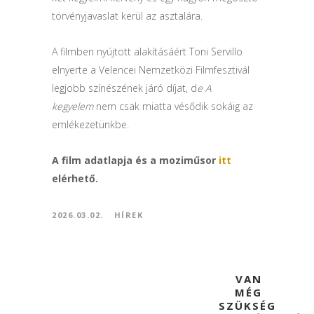
törvényjavaslat kerül az asztalára.
A filmben nyújtott alakításáért Toni Servillo
elnyerte a Velencei Nemzetközi Filmfesztivál
legjobb színészének járó díjat, d
e A
kegyelem
nem csak miatta vésődik sokáig az
emlékezetünkbe.
A film adatlapja és a moziműsor
itt
elérhető.
2026.03.02.
HÍREK
VAN
MÉG
SZÜKSÉG