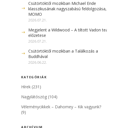
Csütörtöktől mozikban Michael Ende
klasszikusának nagyszabású feldolgozása, a
MOMO
2026.07.21.
Megjelent a Wildwood – A tiltott Vadon teaser
előzetese
2026.07.21.
Csütörtöktől mozikban a Találkozás a
Buddhával
2026.06.22.
KATEGÓRIÁK
Hírek
(231)
Nagylátószög
(104)
Véleménycikkek – Dahomey – Kik vagyunk?
(9)
ARCHÍVUM