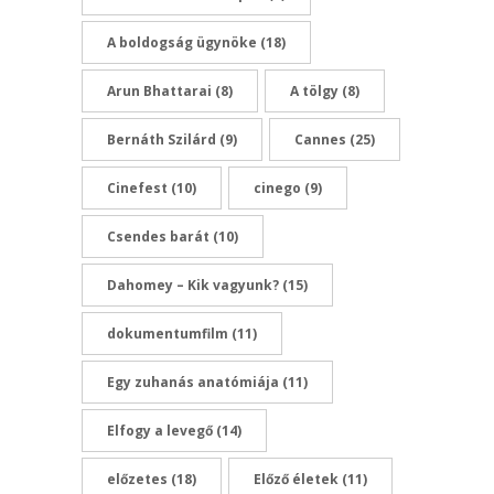
A boldogság ügynöke
(18)
Arun Bhattarai
(8)
A tölgy
(8)
Bernáth Szilárd
(9)
Cannes
(25)
Cinefest
(10)
cinego
(9)
Csendes barát
(10)
Dahomey – Kik vagyunk?
(15)
dokumentumfilm
(11)
Egy zuhanás anatómiája
(11)
Elfogy a levegő
(14)
előzetes
(18)
Előző életek
(11)