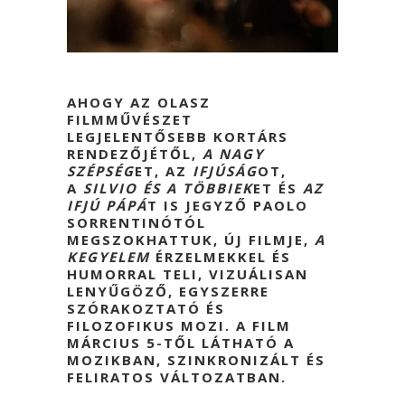
AHOGY AZ OLASZ
FILMMŰVÉSZET
LEGJELENTŐSEBB KORTÁRS
RENDEZŐJÉTŐL,
A NAGY
SZÉPSÉG
ET, AZ
IFJÚSÁG
OT,
A
SILVIO ÉS A TÖBBIEK
ET ÉS
AZ
IFJÚ PÁPÁ
T IS JEGYZŐ PAOLO
SORRENTINÓTÓL
MEGSZOKHATTUK, ÚJ FILMJE,
A
KEGYELEM
ÉRZELMEKKEL ÉS
HUMORRAL TELI, VIZUÁLISAN
LENYŰGÖZŐ, EGYSZERRE
SZÓRAKOZTATÓ ÉS
FILOZOFIKUS MOZI. A FILM
MÁRCIUS 5-TŐL LÁTHATÓ A
MOZIKBAN, SZINKRONIZÁLT ÉS
FELIRATOS VÁLTOZATBAN.