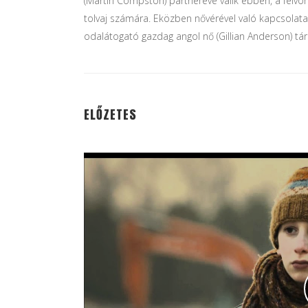
(Martin Compston) partnerévé válik ebben, a felvon
tolvaj számára. Eközben nővérével való kapcsolata 
odalátogató gazdag angol nő (Gillian Anderson) tá
ELŐZETES