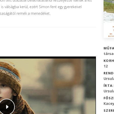
ón tett utazásai beláthatatlanul veszélyessé válnak a kis
is válságba kerül, ezért Simon fent egy gyerekeivel
rsaságától reméli a menedéket.
MŰFA
társa
KORH
12
REND
Ursul
ÍRTA:
Ursul
FŐSZ
Kacey
SZER