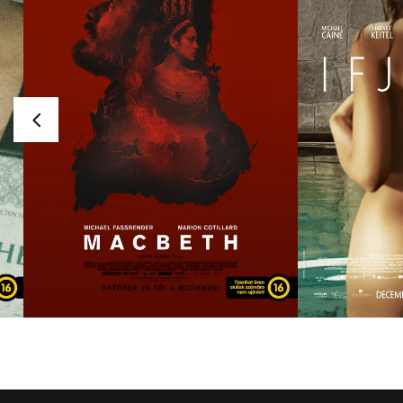
MACBETH
IFJÚSÁG