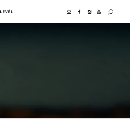
LEVÉL
llalás
llalás