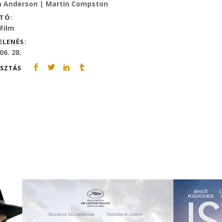
an Anderson | Martin Compston
TÓ:
Film
ELENÉS:
06. 28.
SZTÁS