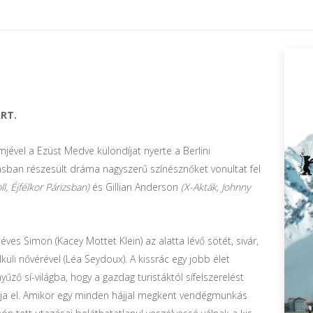
RT.
jével a Ezüst Medve különdíjat nyerte a Berlini
tatásban részesült dráma nagyszerű színésznőket vonultat fel
, Éjfélkor Párizsban)
és Gillian Anderson
(X-Akták, Johnny
éves Simon (Kacey Mottet Klein) az alatta lévő sötét, sivár,
üli nővérével (Léa Seydoux). A kissrác egy jobb élet
ő sí-világba, hogy a gazdag turistáktól sífelszerelést
dja el. Amikor egy minden hájjal megkent vendégmunkás