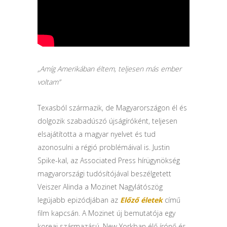
„Amíg Amerikában éltem, teljesen más ember
voltam”
Texasból származik, de Magyarországon él és
dolgozik szabadúszó újságíróként, teljesen
elsajátította a magyar nyelvet és tud
azonosulni a régió problémáival is. Justin
Spike-kal, az Associated Press hírügynökség
magyarországi tudósítójával beszélgetett
Veiszer Alinda a Mozinet Nagylátószög
legújabb epizódjában az
Előző életek
című
film kapcsán. A Mozinet új bemutatója egy
koreai származású, New Yorkban élő írónő és