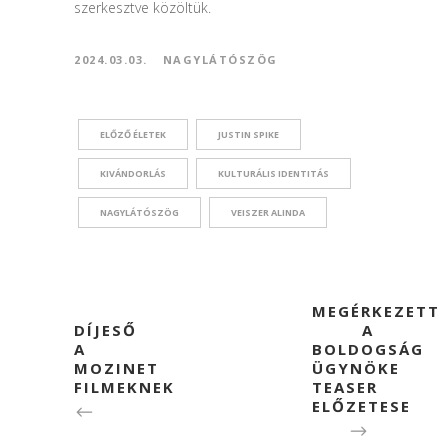
szerkesztve közöltük.
2024.03.03.
NAGYLÁTÓSZÖG
ELŐZŐ ÉLETEK
JUSTIN SPIKE
KIVÁNDORLÁS
KULTURÁLIS IDENTITÁS
NAGYLÁTÓSZÖG
VEISZER ALINDA
MEGÉRKEZETT
DÍJESŐ
A
A
BOLDOGSÁG
MOZINET
ÜGYNÖKE
FILMEKNEK
TEASER
ELŐZETESE