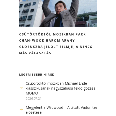
CSÜTÖRTÖKTŐL MOZIKBAN PARK
CHAN-WOOK HÁROM ARANY
GLÓBUSZRA JELÖLT FILMJE, A NINCS
MÁS VÁLASZTÁS
LEGFRISSEBB HÍREK
Csütörtöktől mozikban Michael Ende
klasszikusának nagyszabású feldolgozása, a
MOMO
2026.07.21.
Megjelent a Wildwood – A tiltott Vadon teaser
előzetese