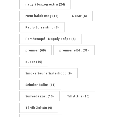
nagylátószög extra
(24)
Nem halok meg
(13)
Oscar
(8)
Paolo Sorrentino
(8)
Parthenopé - Nápoly szépe
(8)
premier
(69)
premier előtt
(31)
queer
(10)
Smoke Sauna Sisterhood
(9)
Szimler Bálint
(11)
Sünvadászat
(10)
Till Attila
(10)
Török Zoltán
(9)