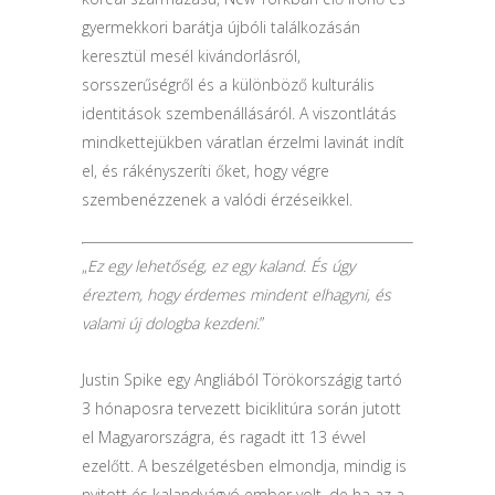
gyermekkori barátja újbóli találkozásán
keresztül mesél kivándorlásról,
sorsszerűségről és a különböző kulturális
identitások szembenállásáról. A viszontlátás
mindkettejükben váratlan érzelmi lavinát indít
el, és rákényszeríti őket, hogy végre
szembenézzenek a valódi érzéseikkel.
„
Ez egy lehetőség, ez egy kaland. És úgy
éreztem, hogy érdemes mindent elhagyni, és
valami új dologba kezdeni.
”
Justin Spike egy Angliából Törökországig tartó
3 hónaposra tervezett biciklitúra során jutott
el Magyarországra, és ragadt itt 13 évvel
ezelőtt. A beszélgetésben elmondja, mindig is
nyitott és kalandvágyó ember volt, de ha az a