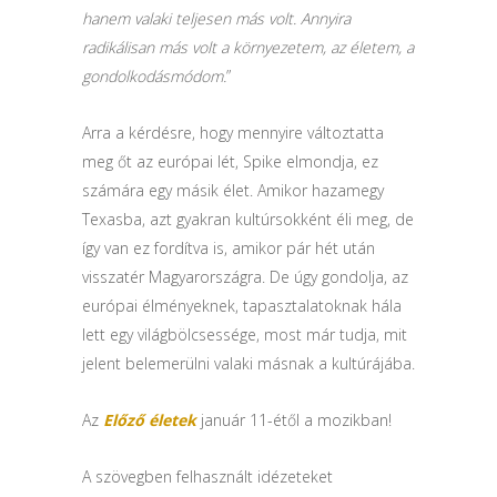
hanem valaki teljesen más volt. Annyira
radikálisan más volt a környezetem, az életem, a
gondolkodásmódom.
”
Arra a kérdésre, hogy mennyire változtatta
meg őt az európai lét, Spike elmondja, ez
számára egy másik élet. Amikor hazamegy
Texasba, azt gyakran kultúrsokként éli meg, de
így van ez fordítva is, amikor pár hét után
visszatér Magyarországra. De úgy gondolja, az
európai élményeknek, tapasztalatoknak hála
lett egy világbölcsessége, most már tudja, mit
jelent belemerülni valaki másnak a kultúrájába.
Az
Előző életek
január 11-étől a mozikban!
A szövegben felhasznált idézeteket