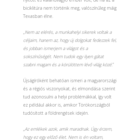
biciklitúra nem történik meg, valószínűleg máig
Texasban élne.
„
Nem az elérés, a munkahelyi sikerek voltak a
céljaim, hanem az, hogy új dolgokat fedezzek fel,
és jobban ismerjem a világot és a
sokszínűségét. Nem tudok egy ilyen gátat
szabni magam és a körülöttem lévő világ közé.
”
Újságíróként behatóan ismeri a magyarországi
és a régiós viszonyokat, és elmondása szerint
tud azonosulni a helyi problémákkal, így volt
ez például akkor is, amikor Törökországból
tudósított a földrengések idején.
„
Az emlékek azok, amik maradnak. Úgy érzem,
hogy ez egy előző élet. Nem is én voltam,