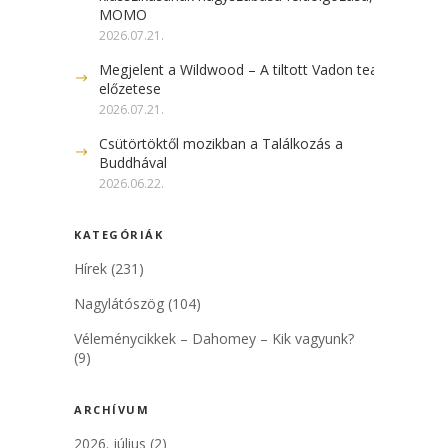
MOMO
2026.07.21.
Megjelent a Wildwood – A tiltott Vadon teaser
előzetese
2026.07.21.
Csütörtöktől mozikban a Találkozás a
Buddhával
2026.06.22.
KATEGÓRIÁK
Hírek
(231)
Nagylátószög
(104)
Véleménycikkek – Dahomey – Kik vagyunk?
(9)
ARCHÍVUM
2026. július
(2)