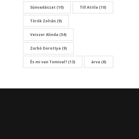
Sünvadászat
(10)
Till Attila
(10)
Török Zoltán
(9)
Veiszer Alinda
(54)
Zurbó Dorottya
(9)
És mi van Tomival?
(13)
árva
(8)