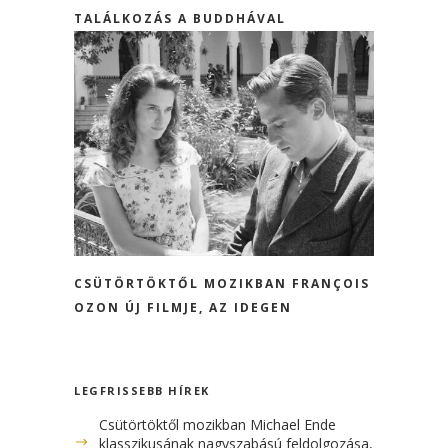
TALÁLKOZÁS A BUDDHÁVAL
CSÜTÖRTÖKTŐL MOZIKBAN FRANÇOIS
OZON ÚJ FILMJE, AZ IDEGEN
LEGFRISSEBB HÍREK
Csütörtöktől mozikban Michael Ende
klasszikusának nagyszabású feldolgozása, a