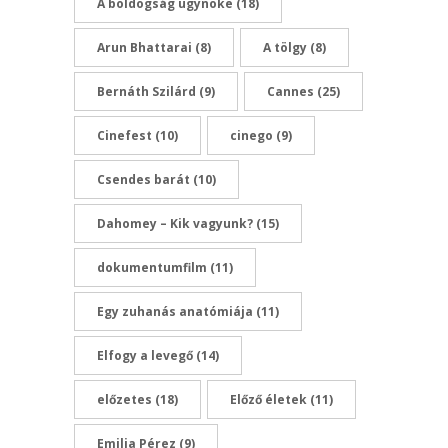
A boldogság ügynöke
(18)
Arun Bhattarai
(8)
A tölgy
(8)
Bernáth Szilárd
(9)
Cannes
(25)
Cinefest
(10)
cinego
(9)
Csendes barát
(10)
Dahomey – Kik vagyunk?
(15)
dokumentumfilm
(11)
Egy zuhanás anatómiája
(11)
Elfogy a levegő
(14)
előzetes
(18)
Előző életek
(11)
Emilia Pérez
(9)