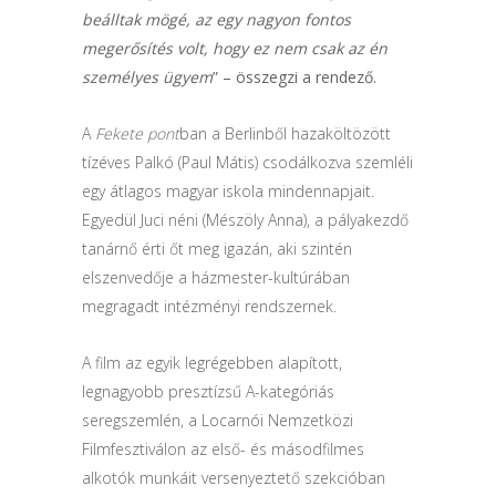
beálltak mögé, az egy nagyon fontos
megerősítés volt, hogy ez nem csak az én
személyes ügyem
” – összegzi a rendező.
A
Fekete pont
ban a Berlinből hazaköltözött
tízéves Palkó (Paul Mátis) csodálkozva szemléli
egy átlagos magyar iskola mindennapjait.
Egyedül Juci néni (Mészöly Anna), a pályakezdő
tanárnő érti őt meg igazán, aki szintén
elszenvedője a házmester-kultúrában
megragadt intézményi rendszernek.
A film az egyik legrégebben alapított,
legnagyobb presztízsű A-kategóriás
seregszemlén, a Locarnói Nemzetközi
Filmfesztiválon az első- és másodfilmes
alkotók munkáit versenyeztető szekcióban