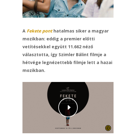
A
Fekete pont
hatalmas siker a magyar
mozikban: eddig a premier előtti
vetítésekkel együtt 11.662 néző
választotta, így Szimler Bálint filmje a
hétvége legnézettebb filmje lett a hazai
mozikban.