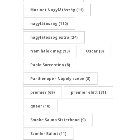
Mozinet Nagylátószög
(11)
nagylátószög
(110)
nagylátószög extra
(24)
Nem halok meg
(13)
Oscar
(8)
Paolo Sorrentino
(8)
Parthenopé - Nápoly szépe
(8)
premier
(69)
premier előtt
(31)
queer
(10)
Smoke Sauna Sisterhood
(9)
Szimler Bálint
(11)