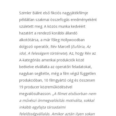
Szimler Bálint első fikciós nagyjátékfilmje
példátlan szakmai összefogás eredményeként
született meg. A közös munka kedvéért
hazatért a rendező korábbi állandó
alkotótársa, a már főleg Hollywoodban
dolgozó operatőr, Rév Marcell (
Eufória, Az
idol, A feleségem története
). Az, hogy Rév az
A-kategóriás amerikai produkciók közé
beékelve elvállalta az operatőri feladatokat,
nagyban segítette, még a film végül független
produkcióban, 10 filmgyártó cég és összesen
19 producer közreműködésével
megvalósulhasson. „
A filmet elsősorban nem
a művészi önmegvalósítás motiválta, sokkal
inkább egyfajta társadalmi
felelősségvállalás. Amikor aztán ilyen sokan