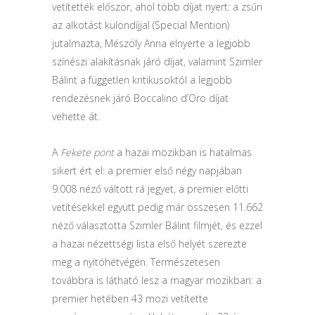
vetítették először, ahol több díjat nyert: a zsűri
az alkotást különdíjjal (Special Mention)
jutalmazta, Mészöly Anna elnyerte a legjobb
színészi alakításnak járó díjat, valamint Szimler
Bálint a független kritikusoktól a legjobb
rendezésnek járó Boccalino d’Oro díjat
vehette át.
A
Fekete pont
a hazai mozikban is hatalmas
sikert ért el: a premier első négy napjában
9.008 néző váltott rá jegyet, a premier előtti
vetítésekkel együtt pedig már összesen 11.662
néző választotta Szimler Bálint filmjét, és ezzel
a hazai nézettségi lista első helyét szerezte
meg a nyitóhétvégén. Természetesen
továbbra is látható lesz a magyar mozikban: a
premier hetében 43 mozi vetítette