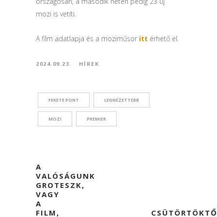
országosan, a második héten pedig 23 új
mozi is vetíti.
A film adatlapja és a moziműsor
itt
érhető el.
2024.09.23.
HÍREK
FEKETE PONT
LEGNÉZETTEBB
MOZI
PREMIER
A
VALÓSÁGUNK
GROTESZK,
VAGY
A
FILM,
CSÜTÖRTÖKTŐ