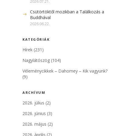
2026.07.21.
Csütörtöktől mozikban a Találkozás a
Buddhával
2026.06.22.
KATEGÓRIÁK
Hírek
(231)
Nagylátószög
(104)
Véleménycikkek – Dahomey – Kik vagyunk?
(9)
ARCHÍVUM
2026. július
(2)
2026. június
(3)
2026. május
(2)
2026. április
(2)