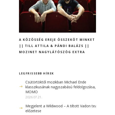
A KÖZÖSSÉG EREJE ÖSSZEKÖT MINKET
|| TILL ATTILA & PÁNDI BALÁZS ||
MOZINET NAGYLÁTÓSZÖG EXTRA
LEGFRISSEBB HÍREK
Csütörtöktől mozikban Michael Ende
klasszikusának nagyszabású feldolgozása, a
MOMO
2026.07.21.
Megjelent a Wildwood – A tiltott Vadon teaser
előzetese