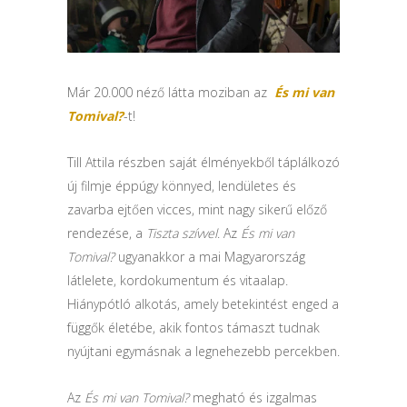
Már 20.000 néző látta moziban az
És mi van
Tomival?
-t!
Till Attila részben saját élményekből táplálkozó
új filmje éppúgy könnyed, lendületes és
zavarba ejtően vicces, mint nagy sikerű előző
rendezése, a
Tiszta szívvel
. Az
És mi van
Tomival?
ugyanakkor a mai Magyarország
látlelete, kordokumentum és vitaalap.
Hiánypótló alkotás, amely betekintést enged a
függők életébe, akik fontos támaszt tudnak
nyújtani egymásnak a legnehezebb percekben.
Az
És mi van Tomival?
megható és izgalmas