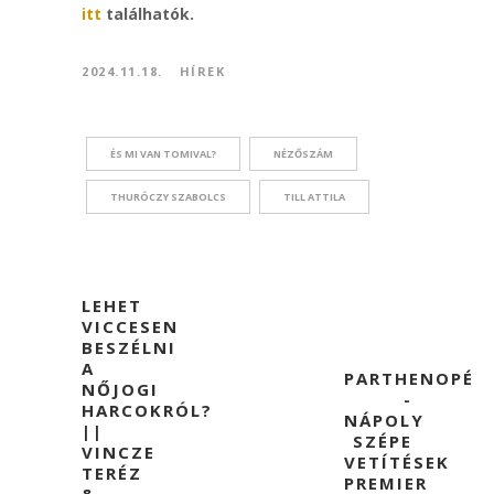
itt
találhatók.
2024.11.18.
HÍREK
ÉS MI VAN TOMIVAL?
NÉZŐSZÁM
THURÓCZY SZABOLCS
TILL ATTILA
LEHET
VICCESEN
BESZÉLNI
A
PARTHENOPÉ
NŐJOGI
-
HARCOKRÓL?
NÁPOLY
||
SZÉPE
VINCZE
VETÍTÉSEK
TERÉZ
PREMIER
&