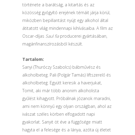
története a barátság, a kitartás és az
közösség gyógyító erejének témáit járja körül,
miközben bepillantást nyújt egy alkohol által
átitatott világ mindennapi kihívásaiba. A film az
Oscar-díjas
Saul fia
producerei gyártásában,
magánfinanszírozásból készült.
Tartalom:
Sanyi (Thuróczy Szabolcs) bábművész és
alkoholbeteg. Pali (Polgár Tamás) liftszerelő és
alkoholbeteg. Együtt keresik a haverjukat,
Tomit, aki már több anonim alkoholista
gyűlést kihagyott. Próbálnak józanok maradni,
ami nem könnyű egy olyan országban, ahol az
ivászat széles körben elfogadott napi
gyakorlat. Sanyit öt éve a függősége miatt
hagyta el a felesége és a lánya, azóta új életet