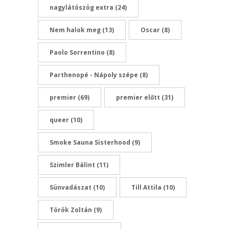
nagylátószög extra
(24)
Nem halok meg
(13)
Oscar
(8)
Paolo Sorrentino
(8)
Parthenopé - Nápoly szépe
(8)
premier
(69)
premier előtt
(31)
queer
(10)
Smoke Sauna Sisterhood
(9)
Szimler Bálint
(11)
Sünvadászat
(10)
Till Attila
(10)
Török Zoltán
(9)