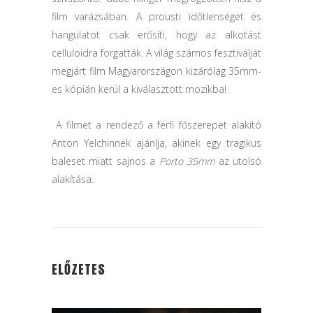
film varázsában. A prousti időtlenséget és
hangulatot csak erősíti, hogy az alkotást
celluloidra forgatták. A világ számos fesztiválját
megjárt film Magyarországon kizárólag 35mm-
es kópián kerül a kiválasztott mozikba!
A filmet a rendező a férfi főszerepet alakító
Anton Yelchinnek ajánlja, akinek egy tragikus
baleset miatt sajnos a
Porto 35mm
az utolsó
alakítása.
ELŐZETES