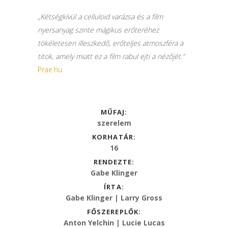
„Kétségkívül a celluloid varázsa és a film
nyersanyag szinte mágikus erőteréhez
tökéletesen illeszkedő, erőteljes atmoszféra a
titok, amely miatt ez a film rabul ejti a nézőjét.”
Prae.hu
MŰFAJ:
szerelem
KORHATÁR:
16
RENDEZTE:
Gabe Klinger
ÍRTA:
Gabe Klinger | Larry Gross
FŐSZEREPLŐK:
Anton Yelchin | Lucie Lucas