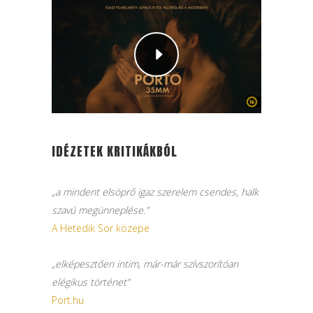
IDÉZETEK KRITIKÁKBÓL
„a mindent elsöprő igaz szerelem csendes, halk
szavú megünneplése.”
A Hetedik Sor közepe
„elképesztően intim, már-már szívszorítóan
elégikus történet”
Port.hu