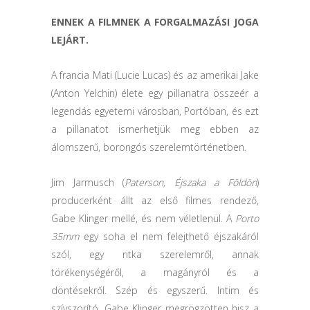
ENNEK A FILMNEK A FORGALMAZÁSI JOGA
LEJÁRT.
A francia Mati (Lucie Lucas) és az amerikai Jake
(Anton Yelchin) élete egy pillanatra összeér a
legendás egyetemi városban, Portóban, és ezt
a pillanatot ismerhetjük meg ebben az
álomszerű, borongós szerelemtörténetben.
Jim Jarmusch (
Paterson, Éjszaka a Földön
)
producerként állt az első filmes rendező,
Gabe Klinger mellé, és nem véletlenül. A
Porto
35mm
egy soha el nem felejthető éjszakáról
szól, egy ritka szerelemről, annak
törékenységéről, a magányról és a
döntésekről. Szép és egyszerű. Intim és
szívszorító. Gabe Klinger megrögzötten hisz a