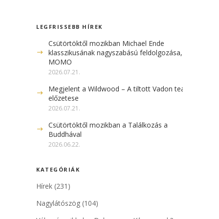
LEGFRISSEBB HÍREK
Csütörtöktől mozikban Michael Ende
klasszikusának nagyszabású feldolgozása, a
MOMO
2026.07.21.
Megjelent a Wildwood – A tiltott Vadon teaser
előzetese
2026.07.21.
Csütörtöktől mozikban a Találkozás a
Buddhával
2026.06.22.
KATEGÓRIÁK
Hírek
(231)
Nagylátószög
(104)