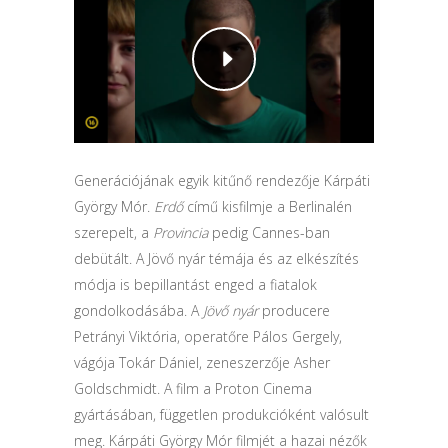
Generációjának egyik kitűnő rendezője Kárpáti
György Mór.
Erdő
című kisfilmje a Berlinalén
szerepelt, a
Provincia
pedig Cannes-ban
debütált. A Jövő nyár témája és az elkészítés
módja is bepillantást enged a fiatalok
gondolkodásába. A
Jövő nyár
producere
Petrányi Viktória, operatőre Pálos Gergely,
vágója Tokár Dániel, zeneszerzője Asher
Goldschmidt. A film a Proton Cinema
gyártásában, független produkcióként valósult
meg. Kárpáti György Mór filmjét a hazai nézők