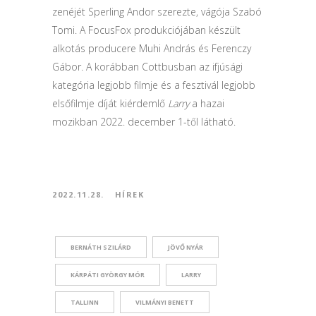
zenéjét Sperling Andor szerezte, vágója Szabó
Tomi. A FocusFox produkciójában készült
alkotás producere Muhi András és Ferenczy
Gábor. A korábban Cottbusban az ifjúsági
kategória legjobb filmje és a fesztivál legjobb
elsőfilmje díját kiérdemlő
Larry
a hazai
mozikban 2022. december 1-től látható.
2022.11.28.
HÍREK
BERNÁTH SZILÁRD
JÖVŐ NYÁR
KÁRPÁTI GYÖRGY MÓR
LARRY
TALLINN
VILMÁNYI BENETT