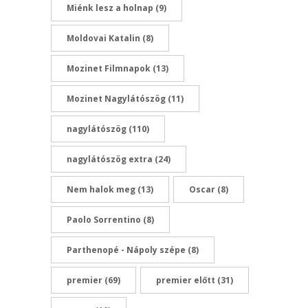
Miénk lesz a holnap
(9)
Moldovai Katalin
(8)
Mozinet Filmnapok
(13)
Mozinet Nagylátószög
(11)
nagylátószög
(110)
nagylátószög extra
(24)
Nem halok meg
(13)
Oscar
(8)
Paolo Sorrentino
(8)
Parthenopé - Nápoly szépe
(8)
premier
(69)
premier előtt
(31)