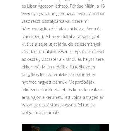
és Liber Ágoston látható. Főhőse Milán, a 18
éves nyughatatlan gimnazista nyári táborban
vesz részt osztálytársaival. Szerelmi
háromszög kezd el alakulni közte, Anna és
Dani között. A három fiatal a társaságból
kiválva a saját útját járja, de az események
váratlan fordulatot vesznek. Egy év elteltével
az osztály visszatér a kirándulás helyszínére,
ekkor már Milán nélkül: a fiú időközben
öngyilkos lett. Az emléke kitörölhetetlen
nyomot hagyott bennük. Megpróbálják
felidézni a történeteket, és keresik a választ
arra, vajon elkerülhető lett volna a tragédia?
Vajon az osztálytársak együtt fel tudják
dolgozni a traumát?