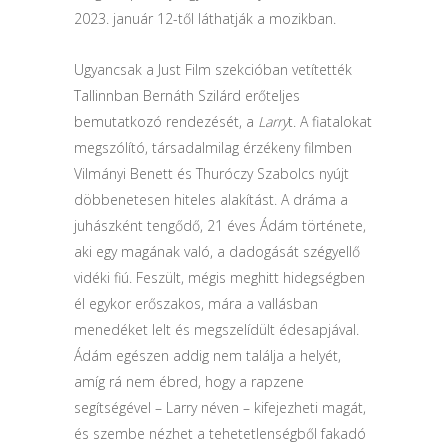
2023. január 12-től láthatják a mozikban.
Ugyancsak a Just Film szekcióban vetítették
Tallinnban Bernáth Szilárd erőteljes
bemutatkozó rendezését, a
Larry
t. A fiatalokat
megszólító, társadalmilag érzékeny filmben
Vilmányi Benett és Thuróczy Szabolcs nyújt
döbbenetesen hiteles alakítást. A dráma a
juhászként tengődő, 21 éves Ádám története,
aki egy magának való, a dadogását szégyellő
vidéki fiú. Feszült, mégis meghitt hidegségben
él egykor erőszakos, mára a vallásban
menedéket lelt és megszelídült édesapjával.
Ádám egészen addig nem találja a helyét,
amíg rá nem ébred, hogy a rapzene
segítségével – Larry néven – kifejezheti magát,
és szembe nézhet a tehetetlenségből fakadó