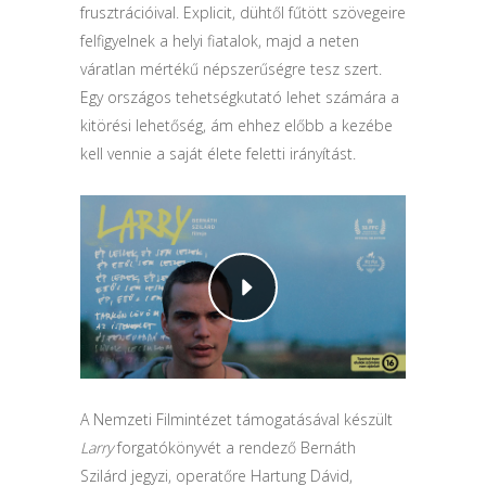
frusztrációival. Explicit, dühtől fűtött szövegeire
felfigyelnek a helyi fiatalok, majd a neten
váratlan mértékű népszerűségre tesz szert.
Egy országos tehetségkutató lehet számára a
kitörési lehetőség, ám ehhez előbb a kezébe
kell vennie a saját élete feletti irányítást.
A Nemzeti Filmintézet támogatásával készült
Larry
forgatókönyvét a rendező Bernáth
Szilárd jegyzi, operatőre Hartung Dávid,