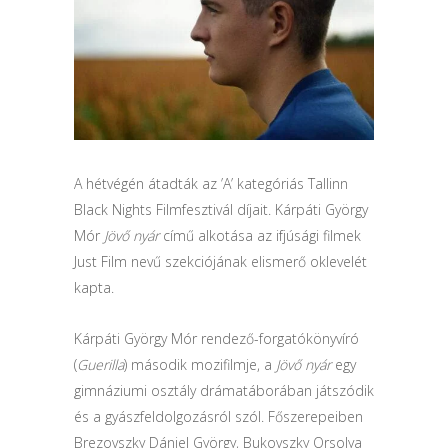
A hétvégén átadták az ’A’ kategóriás Tallinn
Black Nights Filmfesztivál díjait. Kárpáti György
Mór
Jövő nyár
című alkotása az ifjúsági filmek
Just Film nevű szekciójának elismerő oklevelét
kapta.
Kárpáti György Mór rendező-forgatókönyvíró
(
Guerilla
) második mozifilmje, a
Jövő nyár
egy
gimnáziumi osztály drámatáborában játszódik
és a gyászfeldolgozásról szól. Főszerepeiben
Brezovszky Dániel György, Bukovszky Orsolya