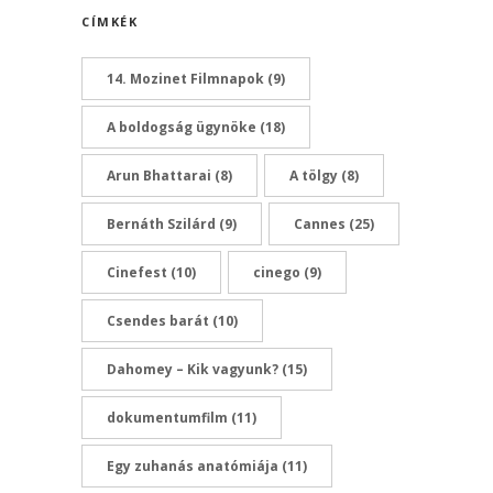
CÍMKÉK
14. Mozinet Filmnapok
(9)
A boldogság ügynöke
(18)
Arun Bhattarai
(8)
A tölgy
(8)
Bernáth Szilárd
(9)
Cannes
(25)
Cinefest
(10)
cinego
(9)
Csendes barát
(10)
Dahomey – Kik vagyunk?
(15)
dokumentumfilm
(11)
Egy zuhanás anatómiája
(11)