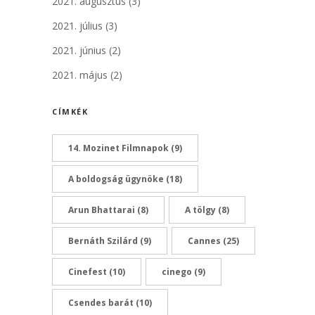
2021. augusztus
(3)
2021. július
(3)
2021. június
(2)
2021. május
(2)
CÍMKÉK
14. Mozinet Filmnapok
(9)
A boldogság ügynöke
(18)
Arun Bhattarai
(8)
A tölgy
(8)
Bernáth Szilárd
(9)
Cannes
(25)
Cinefest
(10)
cinego
(9)
Csendes barát
(10)