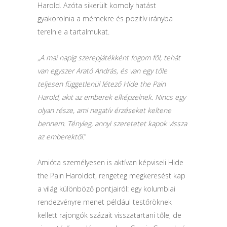
Harold. Azóta sikerült komoly hatást
gyakorolnia a mémekre és pozitív irányba
terelnie a tartalmukat.
„
A mai napig szerepjátékként fogom föl, tehát
van egyszer Arató András, és van egy tőle
teljesen függetlenül létező Hide the Pain
Harold, akit az emberek elképzelnek. Nincs egy
olyan része, ami negatív érzéseket keltene
bennem. Tényleg, annyi szeretetet kapok vissza
az emberektől.
”
Amióta személyesen is aktívan képviseli Hide
the Pain Haroldot, rengeteg megkeresést kap
a világ különböző pontjairól: egy kolumbiai
rendezvényre menet például testőröknek
kellett rajongók százait visszatartani tőle, de