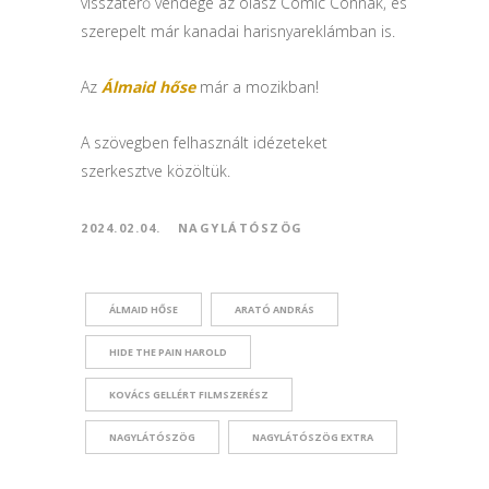
visszatérő vendége az olasz Comic Connak, és
szerepelt már kanadai harisnyareklámban is.
Az
Álmaid hőse
már a mozikban!
A szövegben felhasznált idézeteket
szerkesztve közöltük.
2024.02.04.
NAGYLÁTÓSZÖG
ÁLMAID HŐSE
ARATÓ ANDRÁS
HIDE THE PAIN HAROLD
KOVÁCS GELLÉRT FILMSZERÉSZ
NAGYLÁTÓSZÖG
NAGYLÁTÓSZÖG EXTRA