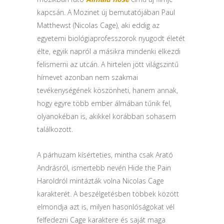
kapcsán. A Mozinet új bemutatójában Paul
Matthewst (Nicolas Cage), aki eddig az
egyetemi biológiaprofesszorok nyugodt életét
élte, egyik napról a másikra mindenki elkezdi
felismerni az utcán. A hirtelen jött világszintű
hírnevet azonban nem szakmai
tevékenységének köszönheti, hanem annak,
hogy egyre több ember álmában tűnik fel,
olyanokéban is, akikkel korábban sohasem
találkozott.
A párhuzam kísérteties, mintha csak Arató
Andrásról, ismertebb nevén Hide the Pain
Haroldról mintázták volna Nicolas Cage
karakterét. A beszélgetésben többek között
elmondja azt is, milyen hasonlóságokat vél
felfedezni Cage karaktere és saját maga