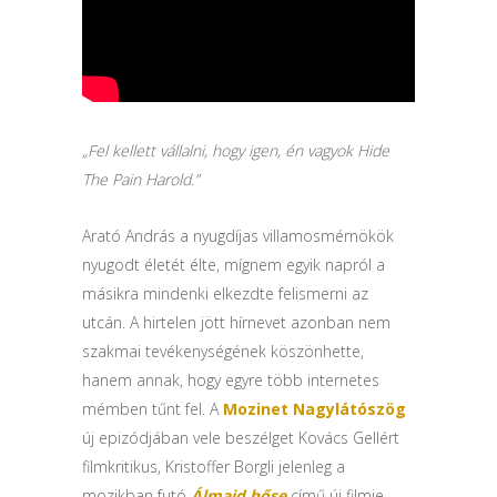
„Fel kellett vállalni, hogy igen, én vagyok Hide
The Pain Harold.”
Arató András a nyugdíjas villamosmérnökök
nyugodt életét élte, mígnem egyik napról a
másikra mindenki elkezdte felismerni az
utcán. A hirtelen jött hírnevet azonban nem
szakmai tevékenységének köszönhette,
hanem annak, hogy egyre több internetes
mémben tűnt fel. A
Mozinet Nagylátószög
új epizódjában vele beszélget Kovács Gellért
filmkritikus, Kristoffer Borgli jelenleg a
mozikban futó
Álmaid hőse
című új filmje