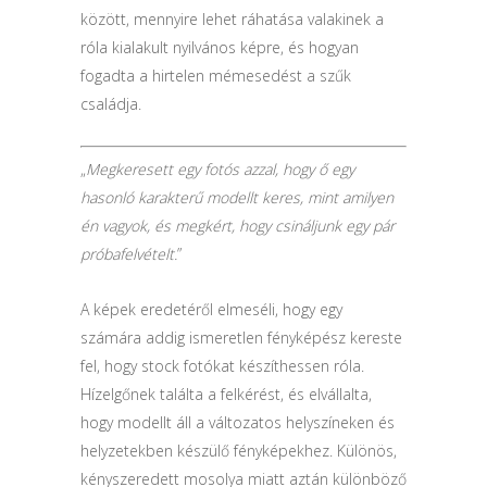
között, mennyire lehet ráhatása valakinek a
róla kialakult nyilvános képre, és hogyan
fogadta a hirtelen mémesedést a szűk
családja.
„
Megkeresett egy fotós azzal, hogy ő egy
hasonló karakterű modellt keres, mint amilyen
én vagyok, és megkért, hogy csináljunk egy pár
próbafelvételt.
”
A képek eredetéről elmeséli, hogy egy
számára addig ismeretlen fényképész kereste
fel, hogy stock fotókat készíthessen róla.
Hízelgőnek találta a felkérést, és elvállalta,
hogy modellt áll a változatos helyszíneken és
helyzetekben készülő fényképekhez. Különös,
kényszeredett mosolya miatt aztán különböző