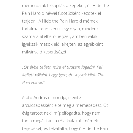
mémoldalak felkapták a képeket, és Hide the
Pain Harold névvel futótűzként kezdtek el
terjedni. A Hide the Pain Harold mémek
tartalma rendszerint egy olyan, mindenki
számára átélhető helyzet, amiben valaki
igyekszik mások elől elrejteni az egyébként
nyilvánvaló keserűségét.
„
Öt évbe tellett, mire el tudtam fogadni. Fel
kellett vállalni, hogy igen, én vagyok Hide The
Pain Harold.
”
Arató András elmondja, eleinte
arculcsapásként élte meg a mémesedést. Öt
évig tartott neki, míg elfogadta, hogy nem
tudja megállítani a róla kialakult mémek
terjedését, és felvállalta, hogy ő Hide the Pain