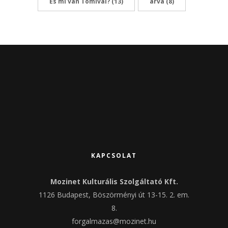
És mi van Tomival?
(13)
árva
(8)
KAPCSOLAT
Mozinet Kulturális Szolgáltató Kft.
1126 Budapest, Böszörményi út 13-15. 2. em.
8.
forgalmazas@mozinet.hu