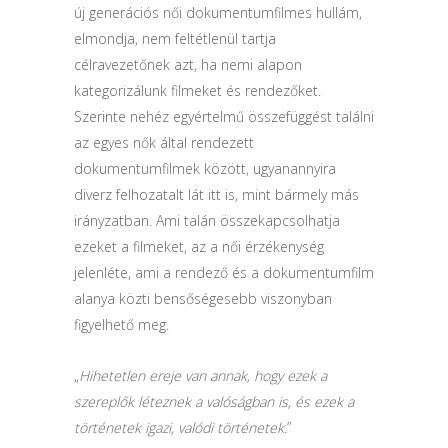
új generációs női dokumentumfilmes hullám,
elmondja, nem feltétlenül tartja
célravezetőnek azt, ha nemi alapon
kategorizálunk filmeket és rendezőket.
Szerinte nehéz egyértelmű összefüggést találni
az egyes nők által rendezett
dokumentumfilmek között, ugyanannyira
diverz felhozatalt lát itt is, mint bármely más
irányzatban. Ami talán összekapcsolhatja
ezeket a filmeket, az a női érzékenység
jelenléte, ami a rendező és a dokumentumfilm
alanya közti bensőségesebb viszonyban
figyelhető meg.
„
Hihetetlen ereje van annak, hogy ezek a
szereplők léteznek a valóságban is, és ezek a
történetek igazi, valódi történetek.
”