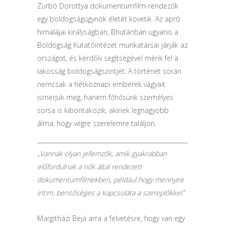
Zurbó Dorottya dokumentumfilm-rendezők
egy boldogságügynök életét követik. Az apró
himalájai királyságban, Bhutánban ugyanis a
Boldogság Kutatóintézet munkatársai járják az
országot, és kérdőív segítségével mérik fel a
lakosság boldogságszintjét. A történet során
nemcsak a hétköznapi emberek vágyait
ismerjük meg, hanem főhősünk személyes
sorsa is kibontakozik, akinek legnagyobb
álma, hogy végre szerelemre találjon.
„
Vannak olyan jellemzők, amik gyakrabban
előfordulnak a nők által rendezett
dokumentumfilmekben, például hogy mennyire
intim, bensőséges a kapcsolata a szereplőkkel.
”
Margitházi Beja arra a felvetésre, hogy van egy