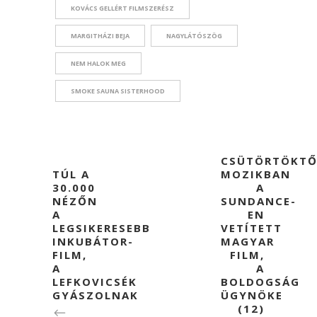
KOVÁCS GELLÉRT FILMSZERÉSZ
MARGITHÁZI BEJA
NAGYLÁTÓSZÖG
NEM HALOK MEG
SMOKE SAUNA SISTERHOOD
CSÜTÖRTÖKTŐ
TÚL A
MOZIKBAN
30.000
A
NÉZŐN
SUNDANCE-
A
EN
LEGSIKERESEBB
VETÍTETT
INKUBÁTOR-
MAGYAR
FILM,
FILM,
A
A
LEFKOVICSÉK
BOLDOGSÁG
GYÁSZOLNAK
ÜGYNÖKE
(12)