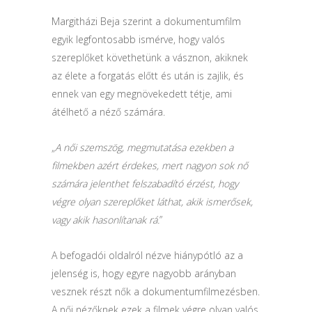
Margitházi Beja szerint a dokumentumfilm
egyik legfontosabb ismérve, hogy valós
szereplőket követhetünk a vásznon, akiknek
az élete a forgatás előtt és után is zajlik, és
ennek van egy megnövekedett tétje, ami
átélhető a néző számára.
„
A női szemszög, megmutatása ezekben a
filmekben azért érdekes, mert nagyon sok nő
számára jelenthet felszabadító érzést, hogy
végre olyan szereplőket láthat, akik ismerősek,
vagy akik hasonlítanak rá.
”
A befogadói oldalról nézve hiánypótló az a
jelenség is, hogy egyre nagyobb arányban
vesznek részt nők a dokumentumfilmezésben.
A női nézőknek ezek a filmek végre olyan valós