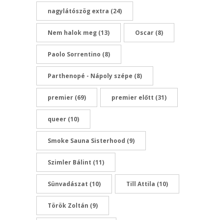
nagylátószög extra
(24)
Nem halok meg
(13)
Oscar
(8)
Paolo Sorrentino
(8)
Parthenopé - Nápoly szépe
(8)
premier
(69)
premier előtt
(31)
queer
(10)
Smoke Sauna Sisterhood
(9)
Szimler Bálint
(11)
Sünvadászat
(10)
Till Attila
(10)
Török Zoltán
(9)