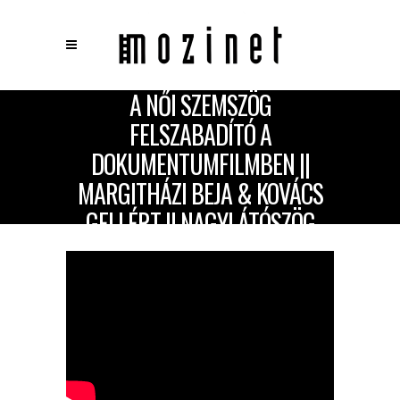
A NŐI SZEMSZÖG
×
FELSZABADÍTÓ A
Keresés
DOKUMENTUMFILMBEN ||
MARGITHÁZI BEJA & KOVÁCS
GELLÉRT || NAGYLÁTÓSZÖG