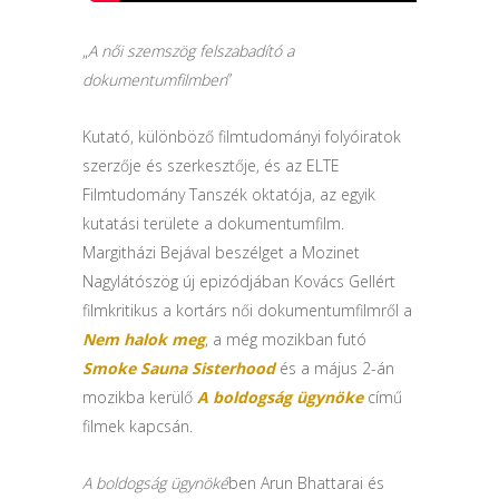
„
A női szemszög felszabadító a
dokumentumfilmben
”
Kutató, különböző filmtudományi folyóiratok
szerzője és szerkesztője, és az ELTE
Filmtudomány Tanszék oktatója, az egyik
kutatási területe a dokumentumfilm.
Margitházi Bejával beszélget a Mozinet
Nagylátószög új epizódjában Kovács Gellért
filmkritikus a kortárs női dokumentumfilmről a
Nem halok meg
, a még mozikban futó
Smoke Sauna Sisterhood
és a május 2-án
mozikba kerülő
A boldogság ügynöke
című
filmek kapcsán.
A boldogság ügynöké
ben Arun Bhattarai és