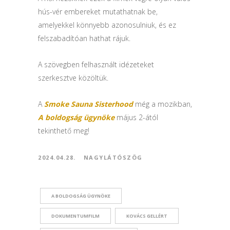
hús-vér embereket mutathatnak be,
amelyekkel könnyebb azonosulniuk, és ez
felszabadítóan hathat rájuk.
A szövegben felhasznált idézeteket
szerkesztve közöltük.
A
Smoke Sauna Sisterhood
még a mozikban,
A boldogság ügynöke
május 2-ától
tekinthető meg!
2024.04.28.
NAGYLÁTÓSZÖG
A BOLDOGSÁG ÜGYNÖKE
DOKUMENTUMFILM
KOVÁCS GELLÉRT