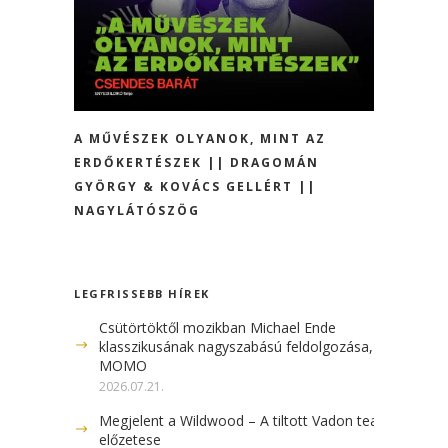
A MŰVÉSZEK OLYANOK, MINT AZ
ERDŐKERTÉSZEK || DRAGOMÁN
GYÖRGY & KOVÁCS GELLÉRT ||
NAGYLÁTÓSZÖG
LEGFRISSEBB HÍREK
Csütörtöktől mozikban Michael Ende
klasszikusának nagyszabású feldolgozása, a
MOMO
2026.07.21.
Megjelent a Wildwood – A tiltott Vadon teaser
előzetese