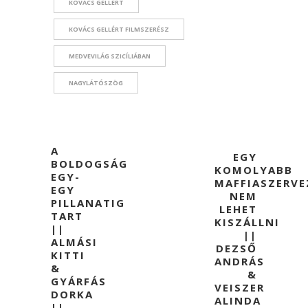
KOVÁCS GELLÉRT
KOVÁCS GELLÉRT FILMSZERÉSZ
MEDVEVILÁG SZICÍLIÁBAN
NAGYLÁTÓSZÖG
A
EGY
BOLDOGSÁG
KOMOLYABB
EGY-
MAFFIASZERVE
EGY
NEM
PILLANATIG
LEHET
TART
KISZÁLLNI
||
||
ALMÁSI
DEZSŐ
KITTI
ANDRÁS
&
&
GYÁRFÁS
VEISZER
DORKA
ALINDA
||