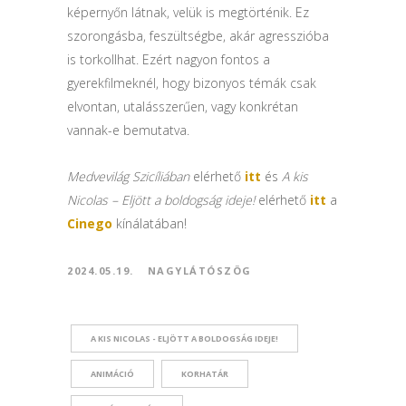
képernyőn látnak, velük is megtörténik. Ez
szorongásba, feszültségbe, akár agresszióba
is torkollhat. Ezért nagyon fontos a
gyerekfilmeknél, hogy bizonyos témák csak
elvontan, utalásszerűen, vagy konkrétan
vannak-e bemutatva.
Medvevilág Szicíliában
elérhető
itt
és
A kis
Nicolas – Eljött a boldogság ideje!
elérhető
itt
a
Cinego
kínálatában!
2024.05.19.
NAGYLÁTÓSZÖG
A KIS NICOLAS - ELJÖTT A BOLDOGSÁG IDEJE!
ANIMÁCIÓ
KORHATÁR