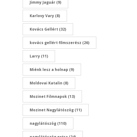
Jimmy Jaguár
(9)
Karlovy Vary
(8)
Kovács Gellért
(32)
kovács gellért filmszerész
(26)
Larry
(11)
Miénk lesz a holnap
(9)
Moldovai Katalin
(8)
Mozinet Filmnapok
(13)
Mozinet Nagylátószög
(11)
nagylátószög
(110)
nagylátószög extra
(24)