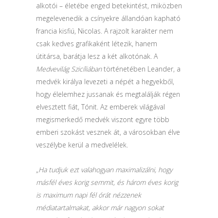
alkotói – életébe enged betekintést, miközben
megelevenedik a csínyekre állandóan kapható
francia kisfiú, Nicolas. A rajzolt karakter nem
csak kedves grafikaként létezik, hanem
útitársa, barátja lesz a két alkotónak. A
Medvevilág Szicíliában
történetében Leander, a
medvék királya levezeti a népét a hegyekből,
hogy élelemhez jussanak és megtalálják régen
elvesztett fiát, Tónit. Az emberek világával
megismerkedő medvék viszont egyre több
emberi szokást vesznek át, a városokban élve
veszélybe kerül a medvelélek.
„
Ha tudjuk ezt valahogyan maximalizálni, hogy
másfél éves korig semmit, és három éves korig
is maximum napi fél órát nézzenek
médiatartalmakat, akkor már nagyon sokat