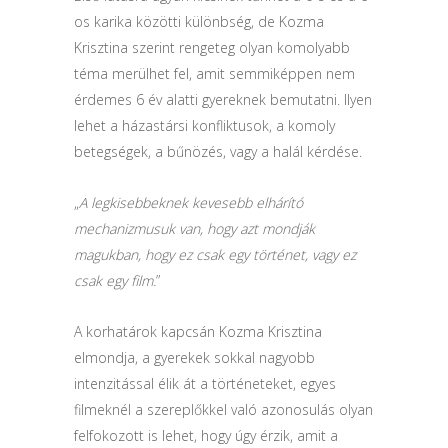
os karika közötti különbség, de Kozma
Krisztina szerint rengeteg olyan komolyabb
téma merülhet fel, amit semmiképpen nem
érdemes 6 év alatti gyereknek bemutatni. Ilyen
lehet a házastársi konfliktusok, a komoly
betegségek, a bűnözés, vagy a halál kérdése.
„
A legkisebbeknek kevesebb elhárító
mechanizmusuk van, hogy azt mondják
magukban, hogy ez csak egy történet, vagy ez
csak egy film.
”
A korhatárok kapcsán Kozma Krisztina
elmondja, a gyerekek sokkal nagyobb
intenzitással élik át a történeteket, egyes
filmeknél a szereplőkkel való azonosulás olyan
felfokozott is lehet, hogy úgy érzik, amit a