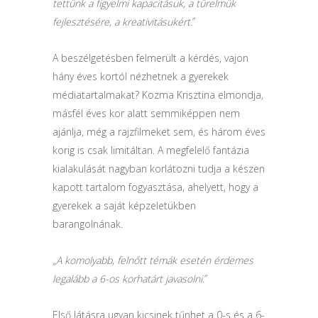
tettünk a figyelmi kapacitásuk, a türelmük
fejlesztésére, a kreativitásukért.
”
A beszélgetésben felmerült a kérdés, vajon
hány éves kortól nézhetnek a gyerekek
médiatartalmakat? Kozma Krisztina elmondja,
másfél éves kor alatt semmiképpen nem
ajánlja, még a rajzfilmeket sem, és három éves
korig is csak limitáltan. A megfelelő fantázia
kialakulását nagyban korlátozni tudja a készen
kapott tartalom fogyasztása, ahelyett, hogy a
gyerekek a saját képzeletükben
barangolnának.
„
A komolyabb, felnőtt témák esetén érdemes
legalább a 6-os korhatárt javasolni.
”
Első látásra ugyan kicsinek tűnhet a 0-s és a 6-