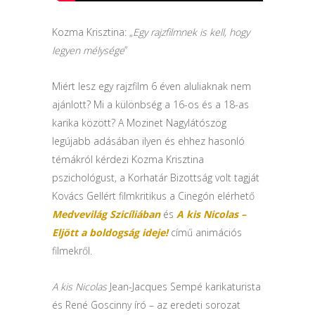
Kozma Krisztina: „
Egy rajzfilmnek is kell, hogy
legyen mélysége
”
Miért lesz egy rajzfilm 6 éven aluliaknak nem
ajánlott? Mi a különbség a 16-os és a 18-as
karika között? A Mozinet Nagylátószög
legújabb adásában ilyen és ehhez hasonló
témákról kérdezi Kozma Krisztina
pszichológust, a Korhatár Bizottság volt tagját
Kovács Gellért filmkritikus a Cinegón elérhető
Medvevilág Szicíliában
és
A kis Nicolas –
Eljött a boldogság ideje!
című animációs
filmekről.
A kis Nicolas
Jean-Jacques Sempé karikaturista
és René Goscinny író – az eredeti sorozat