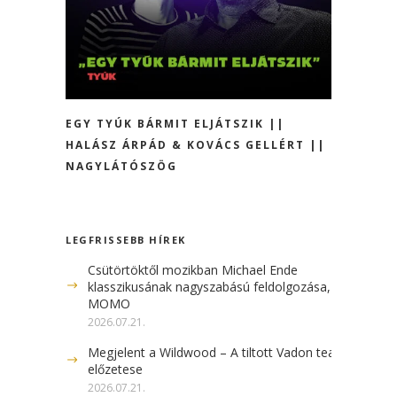
EGY TYÚK BÁRMIT ELJÁTSZIK ||
HALÁSZ ÁRPÁD & KOVÁCS GELLÉRT ||
NAGYLÁTÓSZÖG
LEGFRISSEBB HÍREK
Csütörtöktől mozikban Michael Ende
klasszikusának nagyszabású feldolgozása, a
MOMO
2026.07.21.
Megjelent a Wildwood – A tiltott Vadon teaser
előzetese
2026.07.21.