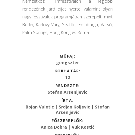
Nemzetközi Filmfesztiválon a legjobb
rendezőnek járó díjat nyerte, valamint olyan
nagy fesztiválok programjában szerepelt, mint
Berlin, Karlovy Vary, Seattle, Edinburgh, Varsó,
Palm Springs, Hong Kong és Róma.
MŰFAJ:
gengszter
KORHATÁR:
12
RENDEZTE:
Stefan Arsenijevic
ÍRTA:
Bojan Vuletic | Srdjan Koljevic | Stefan
Arsenijevic
FŐSZEREPLŐK:
Anica Dobra | Vuk Kostić