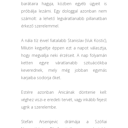
barátaira hagyja, közben egyéb ügyeit is
próbálja lezárni. Egy dologgal azonban nem
számolt: a lehető legváratlanabb pillanatban
érkező szerelemmel.
A nála tíz évvel fiatalabb Stanislav (Vuk Kostić),
Milutin kegyeltje éppen ezt a napot választja,
hogy megvallja neki érzéseit. A nap folyamán
ketten egyre váratlanabb szituációkba
keverednek, mely még jobban egymás
karjaiba sodorja őket.
Estére azonban Anicának döntenie kell:
véghez viszi-e eredeti tervét, vagy inkább fejest
ugrik a szerelembe.
Stefan Arsenijevic drámája a Szófiai