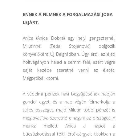
ENNEK A FILMNEK A FORGALMAZÁSI JOGA
LEJÁRT.
Anica (Anica Dobra) egy helyi gengszternél,
Milutinnél (Feđa Stojanović) dolgozik
könyvelőként Új Belgrádban. Úgy érzi, az életi
holtvágányon halad a semmi felé, ezért végre
saját kezébe szeretné venni az életét.
Megpróbál kitörni.
A védelmi pénzek havi begyűjtésének napján
gondol egyet, és a nap végén felmarkolja a
teljes összeget, majd Milutin többi pénzét is
meglovasítva szeretné elhagyni az országot. A
munka mellett Anica a napot a
búcsúzkodással tölti, értéktárgyait titokban a